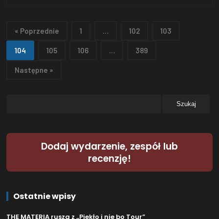
niezwykłą gratką dla fanów cięższych brzmień z
pogranicza heavy metalu, gothic oraz doom metalu.
« Poprzednie
1
…
102
103
Za projekt Invading Chapel odpowiada Loïc
Malassagne, który …
104
105
106
…
389
Następne »
Dodaj wydarzenie, zespół lub
recenzję!
Ostatnie wpisy
THE MATERIA rusza z „Piekło i nie bo Tour”