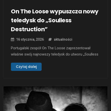
On The Loose wypuszcza nowy
teledysk do „Soulless
Destruction”
16 stycznia, 2026
aktualności
Portugalski zespół On The Loose zaprezentował
właśnie swój najnowszy teledysk do utworu „Soulless
Destruction” z albumu „Path to Serenity”. Zespół,
znany ze swojego epickiego doom metalu, rokrocznie
Czytaj dalej
zaskakuje fanów świeżymi kompozycjami i
wizualizacjami, które odzwierciedlają ich mroczne i
pełne emocji brzmienie. Najnowszy album „Path to
Serenity” ukazał się 2 listopada …