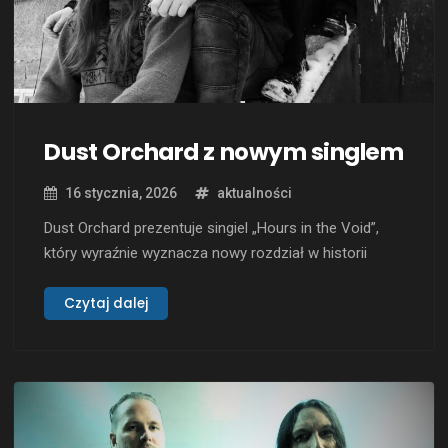
Dust Orchard z nowym singlem
16 stycznia, 2026
aktualności
Dust Orchard prezentuje singiel „Hours in the Void”,
który wyraźnie wyznacza nowy rozdział w historii
zespołu. Po wydaniu EP-ki w 2022 roku i gruntownej
przebudowie składu formacja wraca z materiałem
Czytaj dalej
bardziej skupionym, mroczniejszym i świadomie
operującym kontrastem. Utwór opiera się na
potężnych gitarach i masywnej, riffowej konstrukcji,
ale jego znakiem …