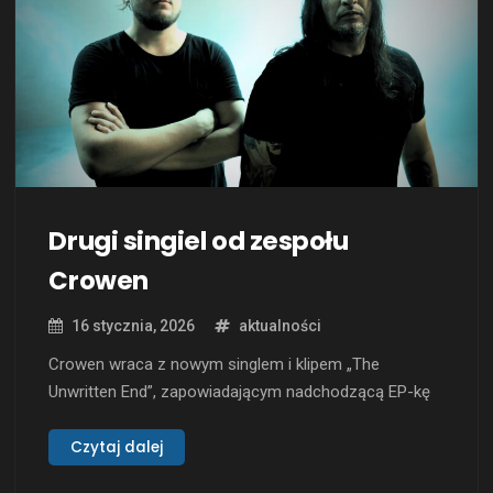
Drugi singiel od zespołu
Crowen
16 stycznia, 2026
aktualności
Crowen wraca z nowym singlem i klipem „The
Unwritten End”, zapowiadającym nadchodzącą EP-kę
„Through the Dying Mist”, której premiera została
zaplanowana na luty 2026 roku nakładem Inverse
Czytaj dalej
Records. To utwór zbudowany na napięciu pomiędzy