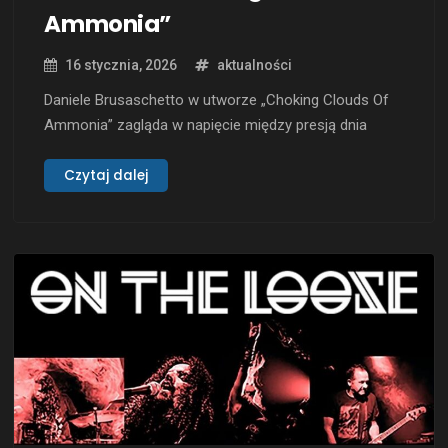
Ammonia”
16 stycznia, 2026
aktualności
Daniele Brusaschetto w utworze „Choking Clouds Of
Ammonia” zagląda w napięcie między presją dnia
powszedniego a potrzebą twórczego impulsu. To
kompozycja osadzona w lęku, rutynie i bezlitosnej
Czytaj dalej
samoobserwacji, gdzie muzyka staje się jednocześnie
wentylem bezpieczeństwa i siłą napędową. Tekst nie
ucieka w metafory dla samej estetyki – raczej notuje
stany, …