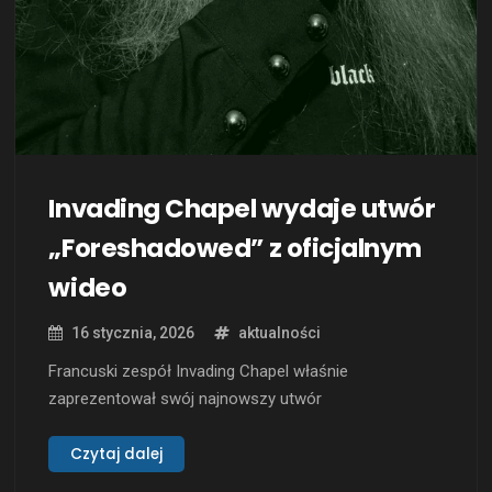
Invading Chapel wydaje utwór
„Foreshadowed” z oficjalnym
wideo
16 stycznia, 2026
aktualności
Francuski zespół Invading Chapel właśnie
zaprezentował swój najnowszy utwór
„Foreshadowed”, który pojawił się jako cyfrowe
wydanie niezależne. Nowy singiel zyskał również
Czytaj dalej
oprawę w postaci oficjalnego teledysku, co jest