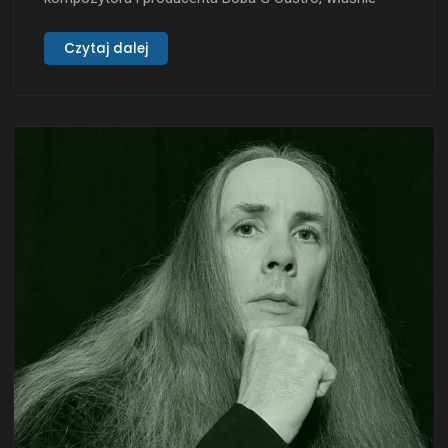
wypuścił oficjalny teledysk do utworu „To Flow, To
Float, To Brush Your Teeth”. Jest to drugi singiel z
Czytaj dalej
nadchodzącej EPki „Like Waves”, której premiera
zaplanowana jest na styczeń 2026 roku. Teledysk
wyróżnia się energicznym tempem, ostrymi riffami …