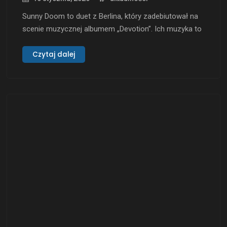
Sunny Doom to duet z Berlina, który zadebiutował na
scenie muzycznej albumem „Devotion”. Ich muzyka to
unikalne połączenie dark folku i ambientu z poetyckimi
tekstami, które skłaniają do refleksji. Wyprodukowany
Czytaj dalej
całkowicie samodzielnie przez Brothera „Sunny” T,
album jest intymnym wprowadzeniem do ich
twórczości. Głos Tinki Doom, której charakterystyczne
wokale stanowią …