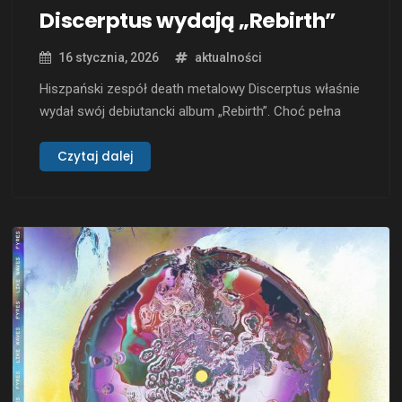
Discerptus wydają „Rebirth”
16 stycznia, 2026
aktualności
Hiszpański zespół death metalowy Discerptus właśnie
wydał swój debiutancki album „Rebirth”. Choć pełna
wersja cyfrowa będzie dostępna już wkrótce, krążek
już teraz przyciąga uwagę miłośników gatunku.
Czytaj dalej
Wydawnictwo to ukazało się własnym sumptem, a
jego dystrybucją zajmuje się Abstract Emotions.
Muzycznie Discerptus pozostają wierni korzeniom
klasycznego death metalu, łącząc sprawdzone
brzmienia …