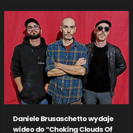
początkiem a końcem, gdzie każdy krok bohatera
prowadzi jednocześnie ku nieznanemu i ku
nieuchronności losu. „The …
Daniele Brusaschetto wydaje
wideo do “Choking Clouds Of