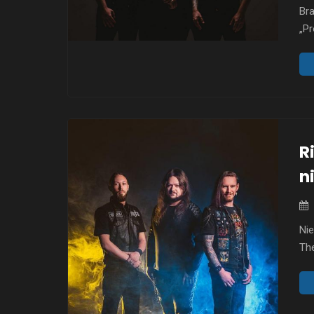
Bra
„Pr
to 
202
wy
z 
„Pr
R
n
Nie
Th
21 
for
Ris