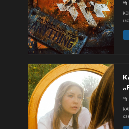
KOM
raz
Dru
się
na
git
K
„
KAR
cze
sie