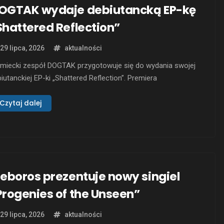
OGTAK wydaje debiutancką EP-kę
Shattered Reflection”
29 lipca, 2026
aktualności
emiecki zespół DOGTAK przygotowuje się do wydania swojej
iutanckiej EP-ki „Shattered Reflection”. Premiera
lanowana jest na 21 sierpnia 2026 roku, a album zostanie
any niezależnie. Zespół, składający się z doświadczonych
Czytaj dalej
zyków, wprowadza nową kombinację agresywnego death i
ash metalu z unikalnym połączeniem melodii i
oczesnych brzmień. „Shattered Reflection” to sześć …
reboros prezentuje nowy singiel
Progenies of the Unseen”
29 lipca, 2026
aktualności