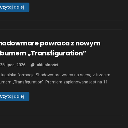
g rockowej album czerpie inspiracje z metalu, fusion i jazzu,
sprawia, że różnorodność brzmień jest jego wyróżniającą
Czytaj dalej
chą. Nagrywany w legendarnym studiu Sunset Sound w Los
eles, „Overwhelmed” to projekt, który powstał dzięki
loletniej wspólnej …
hadowmare powraca z nowym
lbumem „Transfiguration”
28 lipca, 2026
aktualności
rtugalska formacja Shadowmare wraca na scenę z trzecim
umem „Transfiguration”. Premiera zaplanowana jest na 11
rpnia 2026 roku. Nowe wydawnictwo kontynuuje tradycję
hnicznego thrash metalu, jaką zespół wypracował na
Czytaj dalej
zestrzeni lat, przy jednoczesnym wprowadzeniu pewnych
an w składzie grupy. „Transfiguration” to album, który
kazuje ewolucję Shadowmare zarówno pod względem
zycznym, …