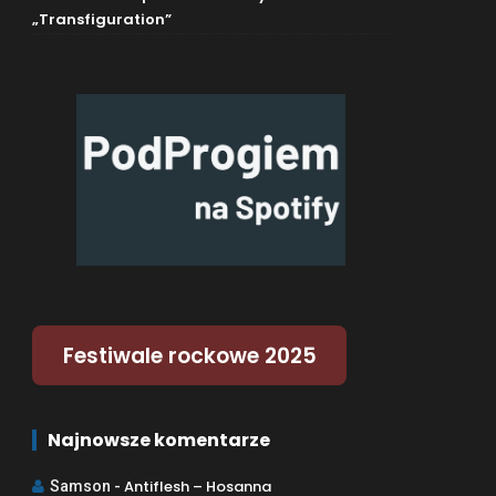
„Transfiguration”
Festiwale rockowe 2025
Najnowsze komentarze
Antiflesh – Hosanna
Samson
-