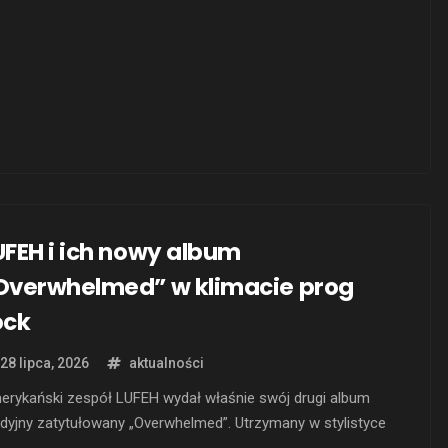
konanie wszystkich utworów na nowym albumie. „Ride The …
UFEH i ich nowy album
Overwhelmed” w klimacie prog
ock
28 lipca, 2026
aktualności
erykański zespół LUFEH wydał właśnie swój drugi album
dyjny zatytułowany „Overwhelmed”. Utrzymany w stylistyce