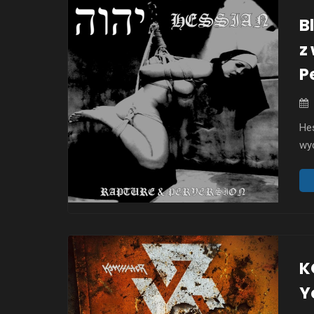
B
z
P
Hes
wyd
św
ni
met
nie
prz
sku
K
Y