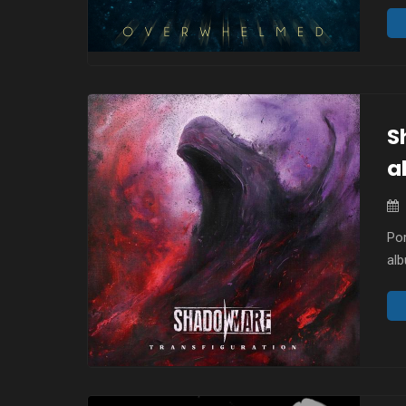
pro
co 
ce
Ang
wie
S
a
Po
alb
sie
tec
pr
zmi
po
mu