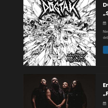
D
„
Ni
deb
zap
wyd
mu
thr
now
E
„