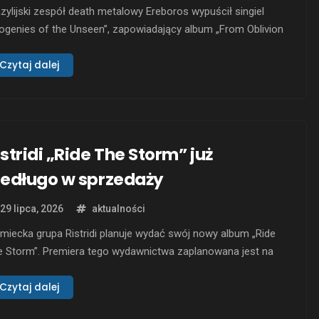
zylijski zespół death metalowy Ereboros wypuścił singiel
ogenies of the Unseen”, zapowiadający album „From Oblivion
the Grave”, który ma ukazać się niezależnie 30 października
6 roku. Utwór kontynuuje kierunek obrany w poprzednich
Czytaj dalej
dawnictwach, łącząc agresję oldschoolowego death metalu
silnym konceptualnym przekazem. Tematy poruszane w
ogenies of the Unseen” …
istridi „Ride The Storm” już
iedługo w sprzedaży
29 lipca, 2026
aktualności
miecka grupa Ristridi planuje wydać swój nowy album „Ride
e Storm”. Premiera tego wydawnictwa zaplanowana jest na
sierpnia 2026 roku. Zespołowi znanemu z pracy z takimi
macjami jak Dark Solstice czy Agathodaimon, przewodzi
Czytaj dalej
tridi, który jest również odpowiedzialny za kompozycje i