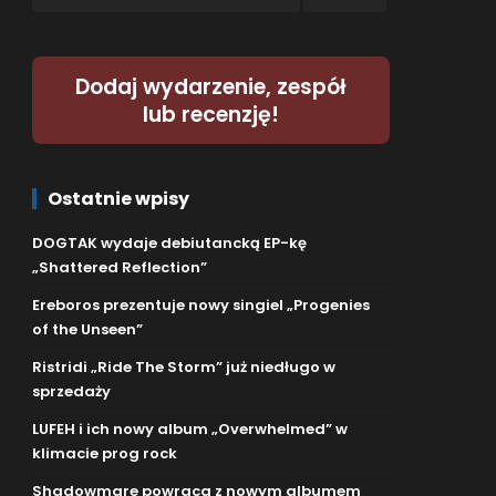
Dodaj wydarzenie, zespół
lub recenzję!
Ostatnie wpisy
DOGTAK wydaje debiutancką EP-kę
„Shattered Reflection”
Ereboros prezentuje nowy singiel „Progenies
of the Unseen”
Ristridi „Ride The Storm” już niedługo w
sprzedaży
LUFEH i ich nowy album „Overwhelmed” w
klimacie prog rock
Shadowmare powraca z nowym albumem