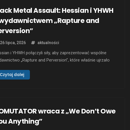
lack Metal Assault: Hessian i YHWH
 wydawnictwem „Rapture and
erversion”
26 lipca, 2026
aktualności
sian i YHWH połączyli siły, aby zaprezentować wspólne
awnictwo „Rapture and Perversion”, które właśnie ujrzało
iatło dzienne. Album wydany przez Wormholedeath to
ezłomne połączenie dwóch bezkompromisowych wizji black
Czytaj dalej
alu, pełne mrocznych atmosfer, miażdżących riffów i
skrępowanej agresji. Chociaż współpraca była planowana
ez niemal rok, oba zespoły opóźniały jej zakończenie,
piając …
OMUTATOR wraca z „We Don’t Owe
ou Anything”