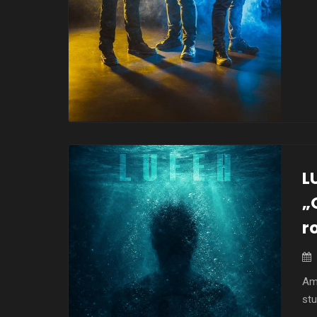
wy
L
„
r
Am
stu