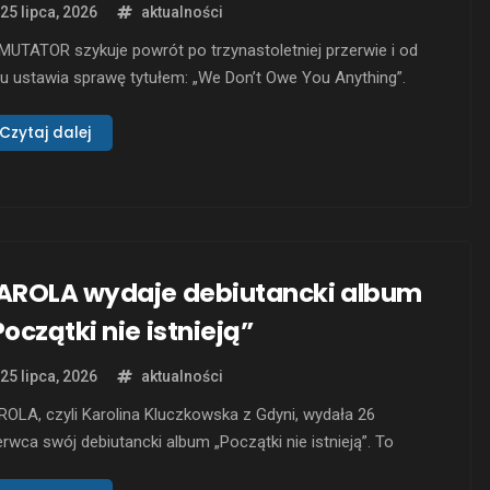
25 lipca, 2026
aktualności
UTATOR szykuje powrót po trzynastoletniej przerwie i od
u ustawia sprawę tytułem: „We Don’t Owe You Anything”.
gi album studyjny polskiej thrashmetalowej formacji ukaże
 18 września 2026 roku w wersji cyfrowej oraz na CD
Czytaj dalej
kładem Via Nocturna. Zespół założony w 2006 roku przez
arzystę Michała „Kindera” Kowalskiego po debiutanckim …
AROLA wydaje debiutancki album
Początki nie istnieją”
25 lipca, 2026
aktualności
OLA, czyli Karolina Kluczkowska z Gdyni, wydała 26
rwca swój debiutancki album „Początki nie istnieją”. To
dem utworów poruszających się na styku R&B, soulu i popu,