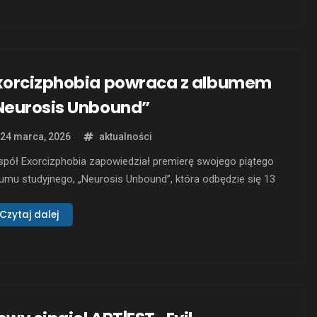
g” przechodzi w głęboki rytmiczny groove, który z pewnością
ypadnie do gustu miłośnikom intensywności death metalu.
łonkowie zespołu …
xorcizphobia powraca z albumem
Neurosis Unbound”
24 marca, 2026
aktualności
spół Exorcizphobia zapowiedział premierę swojego piątego
umu studyjnego, „Neurosis Unbound”, która odbędzie się 13
ietnia 2026 roku. Wydawnictwo ukaże się nakładem
omentia Records oraz DTD Records w Japonii. Nowy album,
Czytaj dalej
en thrash metalowej intensywności i punkowego zrywu,
nowi rozwinięcie stylu grupy o introspekcyjne, mocniejsze
enty. „Neurosis Unbound” przynosi dziewięć utworów, …