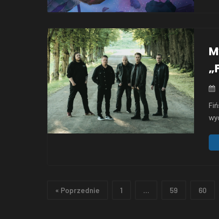
jed
in
M
„
Fiń
wyd
st
bar
pos
zna
się
« Poprzednie
1
…
59
60