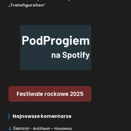
„Transfiguration”
Festiwale rockowe 2025
Najnowsze komentarze
Antiflesh – Hosanna
Samson
-