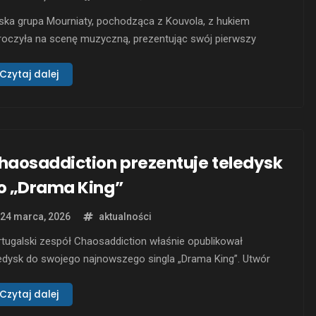
ska grupa Mourniaty, pochodząca z Kouvola, z hukiem
roczyła na scenę muzyczną, prezentując swój pierwszy
edysk do utworu „Kyynelten Virta”. Klimat tego czarno-
łego wideo doskonale oddaje mroźny charakter kawałka, a
Czytaj dalej
ość osadzono w zimowej scenerii teatru Art Center Antares.
 surowe otoczenie, zdominowane przez zimne kamienne
iany, w doskonały sposób …
haosaddiction prezentuje teledysk
o „Drama King”
24 marca, 2026
aktualności
tugalski zespół Chaosaddiction właśnie opublikował
edysk do swojego najnowszego singla „Drama King”. Utwór
 zapowiada ich debiutancki album „Kintsugi”, który obiecuje
chwycić fanów klasycznego groove metalu. Dzięki
Czytaj dalej
namicznemu riffowi inspirowanemu Meshuggah, „Drama