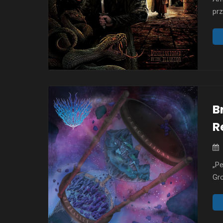
pr
„Di
ro
for
zap
Ill
B
R
„Pe
Gro
of
per
Bri