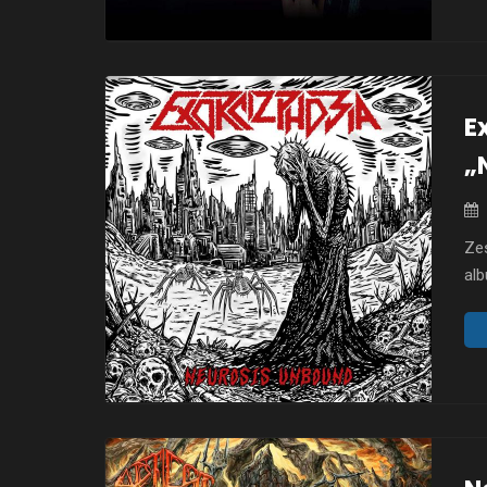
Kin
prz
Cz
E
„
Ze
alb
kw
Do
peł
sta
akc