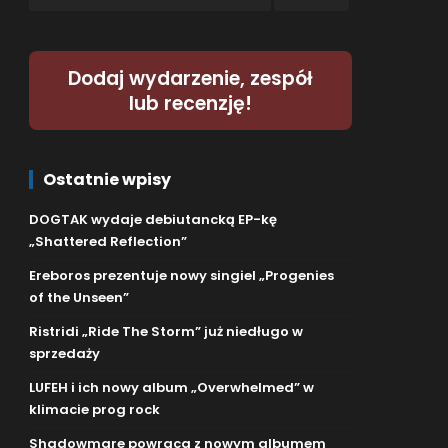
Dodaj wydarzenie, zespół
lub recenzję!
Ostatnie wpisy
DOGTAK wydaje debiutancką EP-kę
„Shattered Reflection”
Ereboros prezentuje nowy singiel „Progenies
of the Unseen”
Ristridi „Ride The Storm” już niedługo w
sprzedaży
LUFEH i ich nowy album „Overwhelmed” w
klimacie prog rock
Shadowmare powraca z nowym albumem