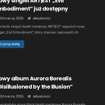
owy singiel ART|EST „Evil
mbodiment” już dostępny
24 marca, 2026
aktualności
emiecki zespół death metalowy ART|EST wypuścił nowy
giel „Evil Embodiment”, który stanowi zapowiedź ich
dchodzącego albumu. Album ten ma na celu eksplorowanie
ocznych tematów związanych z życiem po śmierci oraz
Czytaj dalej
anicą między światami. Zespół odważnie łączy intensywność
atmosferycznością, dostarczając fanom death metalu
jątkowych doświadczeń muzycznych. „Evil Embodiment” to
 …
owy album Aurora Borealis
Disillusioned by the Illusion”
24 marca, 2026
aktualności
erykańska grupa black/death metalowa Aurora Borealis