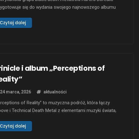
zygotowuje się do wydania swojego najnowszego albumu
sillusioned by the Illusion”, który ukaże się 24 kwietnia 2026
ku nakładem Non Serviam Records. Album dostępny będzie w
Czytaj dalej
matach CD, winyl oraz cyfrowym, a pierwszy singiel zostanie
rezentowany już w tym tygodniu. „Disillusioned by the
usion” …
rinicle i album „Perceptions of
eality”
24 marca, 2026
aktualności
rceptions of Reality” to muzyczna podróż, która łączy
ove i Technical Death Metal z elementami muzyki świata,
erując słuchaczom prawdziwe przemyślenia na temat
cepcji i rzeczywistości. Album, stworzony przez zespół
Czytaj dalej
nicle, wywodzący się z Bogoty, odsłania surowy, a