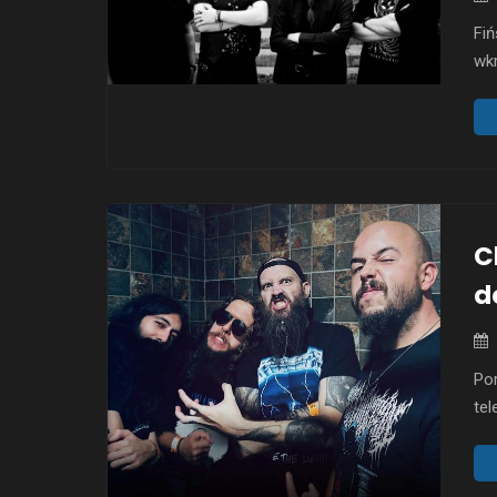
Fiń
wk
tel
bia
cał
To
śc
C
d
Por
tel
ten
za
dy