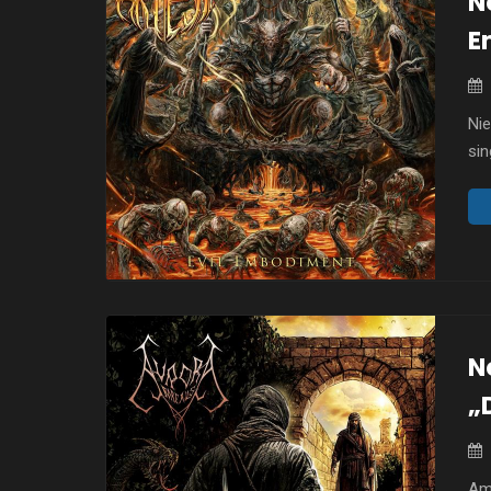
N
E
Ni
sin
na
mr
gr
z 
wy
nie
N
„
Am