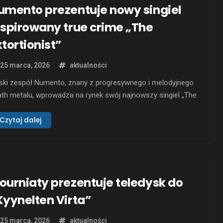
umento prezentuje nowy singiel
nspirowany true crime „The
xtortionist”
25 marca, 2026
aktualności
ński zespół Numento, znany z progresywnego i melodyjnego
th metalu, wprowadza na rynek swój najnowszy singiel „The
ortionist”. Utwór został zainspirowany licznymi historiami
minalnymi, w których osoba z pozoru miła i serdeczna
Czytaj dalej
azuje się być manipulacyjnym eksterminatorem, próbującym
być korzyści na koszt swojej ofiary. Singiel wyróżnia się
watorskim wykorzystaniem fińskiego …
ourniaty prezentuje teledysk do
Kyynelten Virta”
25 marca, 2026
aktualności