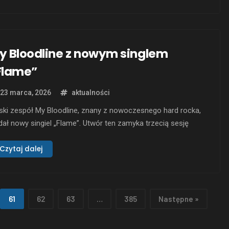
nocześnie melodyjny balans, który przechodzi od miażdżącej
tensywności do wyrażających harmonie. Znaczenie …
y Bloodline z nowym singlem
Flame”
23 marca, 2026
aktualności
ski zespół My Bloodline, znany z nowoczesnego hard rocka,
ał nowy singiel „Flame”. Utwór ten zamyka trzecią sesję
udyjną muzyków, dodając do ich dotychczasowej twórczości
dziej melodyjne brzmienia. Muzycy zainspirowali się
Czytaj dalej
zukiwaniem sensu życia i osobistymi odkryciami, co
jduje odzwierciedlenie w tekstach utworu. „Flame” wyróżnia
 na tle wcześniejszych utworów …
61
62
63
…
385
Następne »