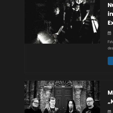
N
i
E
Fi
dea
Ext
kry
ok
zdo
no
M
„