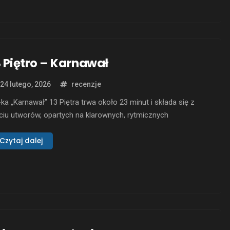
3 Piętro – Karnawał
24 lutego, 2026
recenzje
ka „Karnawał” 13 Piętra trwa około 23 minut i składa się z
ciu utworów, opartych na klarownych, rytmicznych
strukcjach. Pod tą pozorną prostotą działa jednak
cyzyjnie dozowana dramaturgia: napięcie rośnie i opada jak
Czytaj dalej
nienie w zamkniętej komorze, a dynamika nie służy ozdobie,
ko utrzymaniu słuchacza w stałym stanie czujności.
zmieniowo …