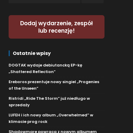
Dodaj wydarzenie, zespół
lub recenzję!
Ostatnie wpisy
DOGTAK wydaje debiutancką EP-kę
„Shattered Reflection”
Ereboros prezentuje nowy singiel „Progenies
of the Unseen”
Ristridi „Ride The Storm” już niedługo w
sprzedaży
LUFEH i ich nowy album „Overwhelmed” w
klimacie prog rock
Shadowmare powraca z nowym albumem