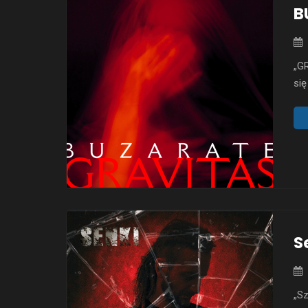
B
„GR
się
doo
prz
BU
wyd
S
„Sz