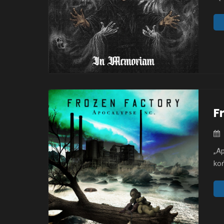
pot
otw
jes
kra
F
„Ap
koń
cię
mo
wyr
wy