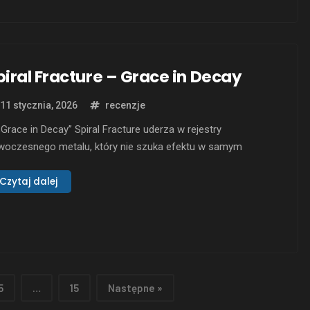
piral Fracture – Grace in Decay
11 stycznia, 2026
recenzje
Grace in Decay” Spiral Fracture uderza w rejestry
woczesnego metalu, który nie szuka efektu w samym
żarze, tylko w napięciu. Tu od początku czuć, że riff ma nie
e „nosić” utwór, co opowiadać o pęknięciach – w środku i na
Czytaj dalej
nątrz. To materiał z emocjonalnym rdzeniem: świat
edstawiony jest …
5
…
15
Następne »