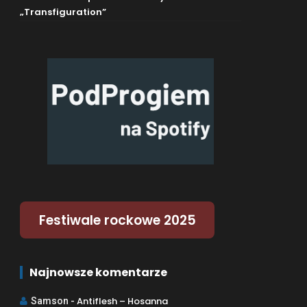
„Transfiguration”
Festiwale rockowe 2025
Najnowsze komentarze
Antiflesh – Hosanna
Samson
-