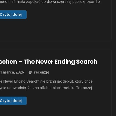
iero nieśmiało zapukać do drzwi szerszej publiczności. To
zej krótki, ale zdecydowany cios prosto w mostek – zwięzły,
wowy i emocjonalnie gęsty. Senki, projekt powołany do życia
Czytaj dalej
ez Ákosa Riktera w 2018 roku, a dziś działający już jako
noprawne węgierskie trio, nie próbuje …
schen – The Never Ending Search
1 marca, 2026
recenzje
e Never Ending Search” nie brzmi jak debiut, który chce
ynie udowodnić, że zna alfabet black metalu. To raczej
jście z tezą, z własnym ciężarem gatunkowym i zaskakująco
rzałym wyczuciem narracji. Aschen, projekt działający od
Czytaj dalej
2 roku i rozwinięty wokół Mikela Telletxei, a później
mknięty jako duet z Atauzzem, uderza …