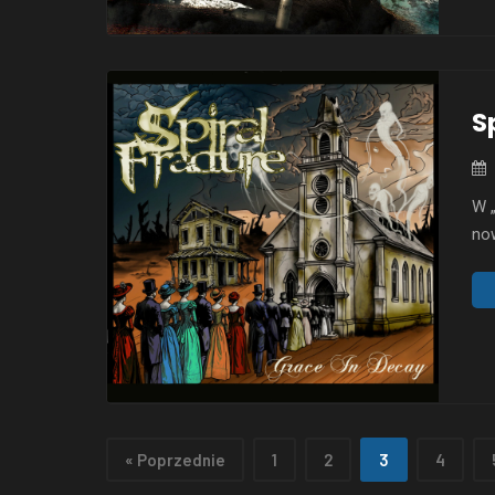
S
W „
no
cię
tyl
zew
prz
« Poprzednie
1
2
3
4