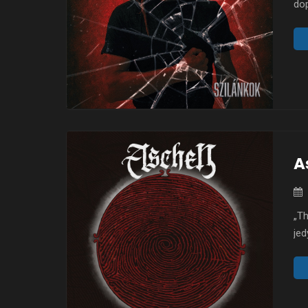
dop
rac
ner
prz
peł
A
„Th
jed
we
doj
202
do