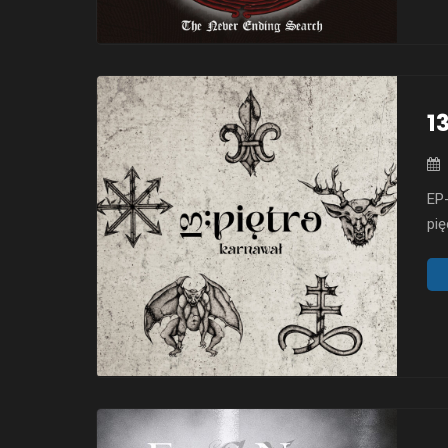
1
EP-
pię
kon
pre
ciś
tyl
Br