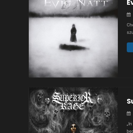
E
Ch
szu
bli
kla
„Va
nap
S
„In
będ