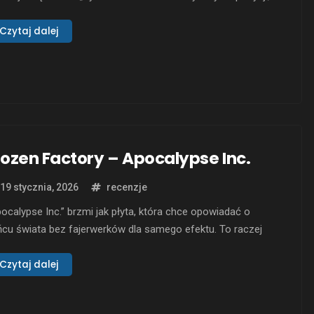
em szybko ucina tę łatkę ostrym riffem. Już po
ierającym „Indecent Condition” zostaje wrażenie, że sednem
Czytaj dalej
t tu po prostu black metal: zimny, agresywny, poszarpany na
wędziach, bez miękkiej pościeli z pogłosów …
rozen Factory – Apocalypse Inc.
19 stycznia, 2026
recenzje
ocalypse Inc.” brzmi jak płyta, która chce opowiadać o
cu świata bez fajerwerków dla samego efektu. To raczej
żki, gęsty zapis napięcia: momentami surowy jak heavy rock,
mentami przechylony w stronę progresywnego rozmachu, z
Czytaj dalej
aźnym naciskiem na atmosferę i dramaturgię. W tle da się
czuć skłonność do budowania nastroju szerokim …