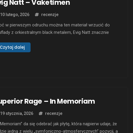
vig Natt – Vaketimen
10 lutego, 2026
recenzje
oć w pierwszym odruchu można ten materiał wrzucić do
flady z orkiestralnym black metalem, Evig Natt znacznie
żej ma do orkiestralnego gothic doom i doom/death niż
sycznego black metalu. I właśnie z tej perspektywy
Czytaj dalej
ketimen” działa najmocniej: nie jako płyta oparta na ciągłym
orze, lecz jako rozległa, ciemna narracja, w …
uperior Rage – In Memoriam
19 stycznia, 2026
recenzje
 Memoriam” da się odebrać jak płytę, która najpierw udaje, że
zie jedną z wielu „symfoniczno-atmosferycznych” pozycji, a