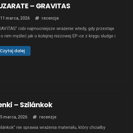
UZARATE – GRAVITAS
11 marca, 2026
recenzje
AVITAS” robi najmocniejsze wrażenie wtedy, gdy przestaje
 o nim myśleć jak o kolejnej niszowej EP-ce z kręgu sludge i
m metalu, a zaczyna traktować jak zapis ciśnienia, które
ez długi czas nie miało ujścia. To debiutancki materiał
Czytaj dalej
ZARATE, solowego projektu Nelsona Gomesa z Madery,
any 15 grudnia 2025 roku …
enki – Szilánkok
5 marca, 2026
recenzje
ilánkok” nie sprawia wrażenia materiału, który chciałby