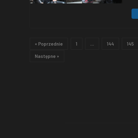
alb
rok
pie
do
« Poprzednie
1
…
144
145
Następne »