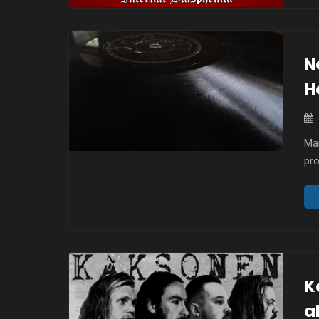
N
H
Mar
pr
Lo
„Jo
w p
wsp
Fra
K
a