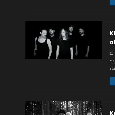
deb
wy
pot
do
K
a
Fi
st
wy
twó
gat
że
now
K