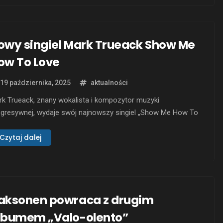
owy singiel Mark Trueack Show Me
ow To Love
19 października, 2025
aktualności
k Trueack, znany wokalista i kompozytor muzyki
ogresywnej, wydaje swój najnowszy singiel „Show Me How To
ve”. Ten utwór to zapowiedź nadchodzącego koncept albumu
urney’s Groove – An Adventure in Life”, który ma ukazać się
Czytaj dalej
aździerniku 2025 roku. Marka można kojarzyć jako
ółzałożyciela zespołów Unitopia i United Progressive
ternity, …
aksonen powraca z drugim
lbumem „Valo-olento”