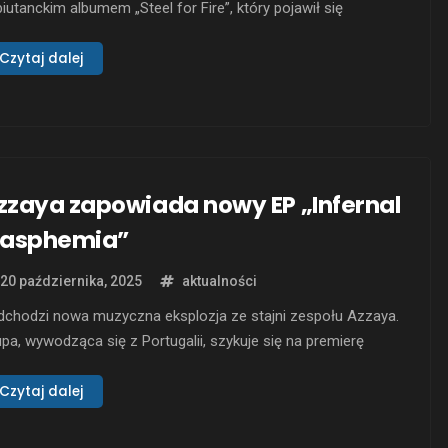
iutanckim albumem „Steel for Fire”, który pojawił się
kładem Lost Realm Records. Album jest dostępny w
rmatach cyfrowym, CD oraz LP, a tematycznie mocno
Czytaj dalej
wiązuje do ducha klasycznego heavy metalu. Ladon Heads,
worzony w 2022 roku, szybko zyskał uznanie wśród fanów
dergroundowego metalu. …
zzaya zapowiada nowy EP „Infernal
lasphemia”
20 października, 2025
aktualności
dchodzi nowa muzyczna eksplozja ze stajni zespołu Azzaya.
pa, wywodząca się z Portugalii, szykuje się na premierę
ego EP zatytułowanego „Infernal Blasphemia”. EP ten
edstawia mieszankę stylów black i death metal, z której
Czytaj dalej
pół jest doskonale znany. Składa się z siedmiu utworów, w
órych usłyszeć można gościnne występy takich artystów …