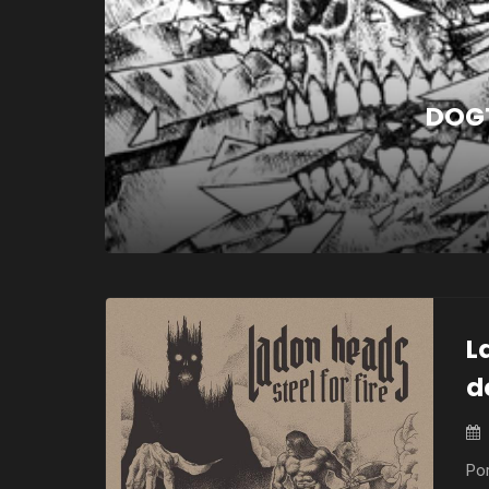
DOGT
L
d
Po