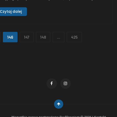
um studyjny „Venom Within”, który ukaże się 19 grudnia 2025
u nakładem Inverse Records. Dziś zespół prezentuje
Czytaj dalej
rwszy singiel z nadchodzącej płyty – „A Dark Place to Hide”,
stępny już na wszystkich platformach streamingowych. …
146
147
148
…
425