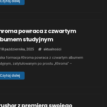
iutancki album „Kuoleva Aurinko” (Umierające Słońce), to
Czytaj dalej
jątkowe połączenie melodyjnego i symfonicznego metalu z
ężnym wokalem i tekstami, które sięgają głęboko w ludzkie
świadczenie – …
hroma powraca z czwartym
lbumem studyjnym
18 października, 2025
aktualności
ńska formacja Khroma powraca z czwartym albumem
udyjnym, zatytułowanym po prostu „Khroma” –
dawnictwem, które stanowi kulminację ich dotychczasowej
rczości i jednocześnie śmiały krok poza wszelkie
Czytaj dalej
unkowe ramy. Zespół z Helsinek po raz kolejny udowadnia,
 w obrębie elektronicznego metalu wciąż można odkrywać
e terytoria – od brutalnych death i …
rushor z premierą swojego