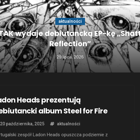
aktualności
AK wydaje debiutancką EP-kę „Shat
Reflection”
29 lipca, 2026
adon Heads prezentują
ebiutancki album Steel for Fire
20 października, 2025
aktualności
rtugalski zespół Ladon Heads opuszcza podziemie z