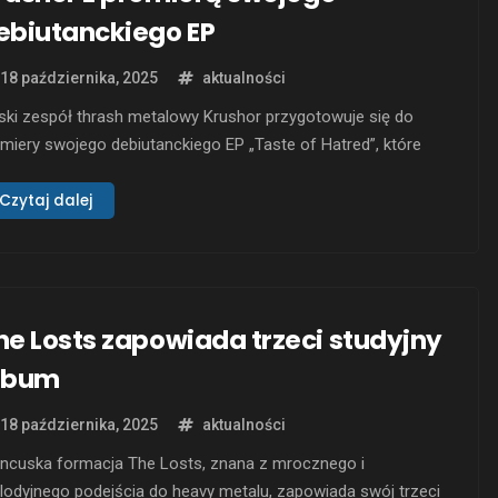
ebiutanckiego EP
18 października, 2025
aktualności
ski zespół thrash metalowy Krushor przygotowuje się do
miery swojego debiutanckiego EP „Taste of Hatred”, które
że się 9 stycznia 2026 roku nakładem Inverse Records. Już
ś formacja prezentuje pierwszy singiel z wydawnictwa –
Czytaj dalej
ockwave”, któremu towarzyszy lyric video. Nowy utwór to
pośredni i brutalnie szczery komentarz na temat wojny …
he Losts zapowiada trzeci studyjny
lbum
18 października, 2025
aktualności
ancuska formacja The Losts, znana z mrocznego i
odyjnego podejścia do heavy metalu, zapowiada swój trzeci