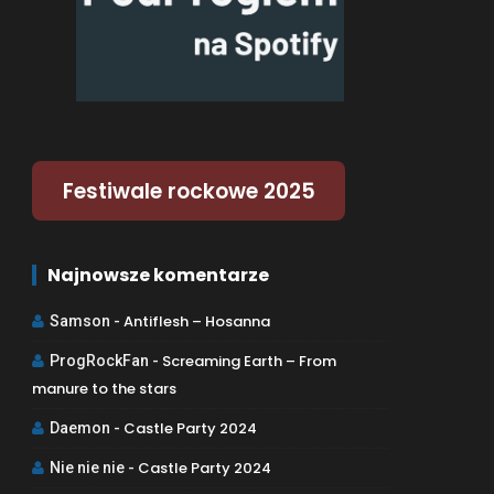
Festiwale rockowe 2025
Najnowsze komentarze
Antiflesh – Hosanna
Samson
-
Screaming Earth – From
ProgRockFan
-
manure to the stars
Castle Party 2024
Daemon
-
Castle Party 2024
Nie nie nie
-