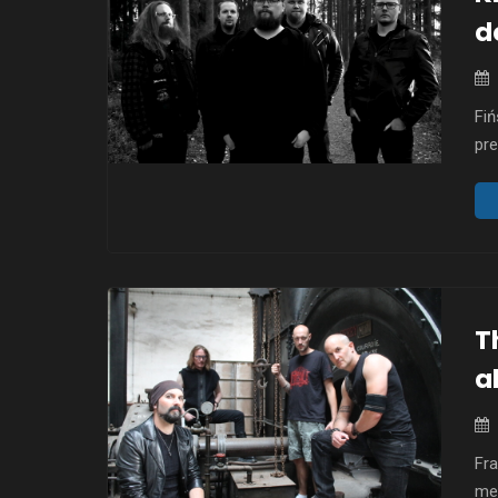
d
Fiń
pre
uka
dzi
„Sh
bez
T
a
Fr
mel