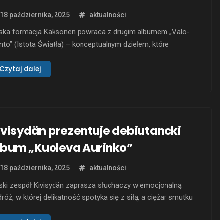
18 października, 2025
aktualności
ńska formacja Kaksonen powraca z drugim albumem „Valo-
nto” (Istota Światła) – konceptualnym dziełem, które
kliwie bada dualizm ludzkiej natury i świata. Z jednej strony
spół dotyka tematów współczesnych katastrof
Czytaj dalej
logicznych, dziedziczonej traumy i poczucia winy, a z drugiej
elebruje duchowe piękno, cud istnienia i cykle życia, które
ustannie się …
ivisydän prezentuje debiutancki
lbum „Kuoleva Aurinko”
18 października, 2025
aktualności
ski zespół Kivisydän zaprasza słuchaczy w emocjonalną
róż, w której delikatność spotyka się z siłą, a ciężar smutku
je się jednocześnie przytłaczający i oczyszczający. Ich