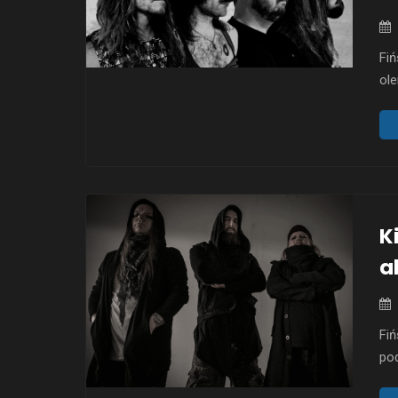
Fi
ole
wni
ze
eko
– c
nie
K
a
Fiń
pod
sta