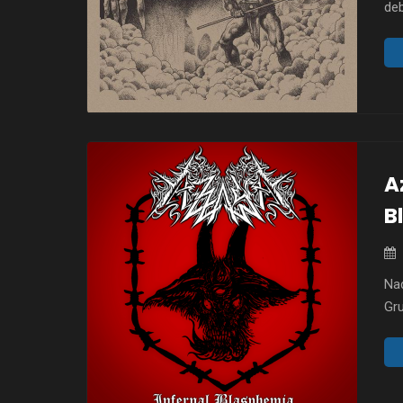
deb
na
fo
na
ut
un
A
B
Na
Gru
now
prz
zes
kt