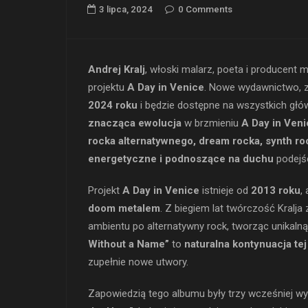
3 lipca, 2024
0 Comments
Andrej Kralj
, włoski malarz, poeta i producen
projektu
A Day in Venice
. Nowe wydawnictwo, 
2024 roku
i będzie dostępne na wszystkich gł
znacząca ewolucja
w brzmieniu
A Day in Ven
rocka alternatywnego, dream rocka, synth roc
energetyczne i podnoszące na duchu
podejśc
Projekt
A Day in Venice
istnieje od
2013 roku
,
doom metalem
. Z biegiem lat twórczość Kral
ambientu po alternatywny rock, tworząc unikal
Without a Name”
to
naturalna kontynuacja tej
zupełnie nowe utwory.
Zapowiedzią tego albumu były trzy wcześniej wy