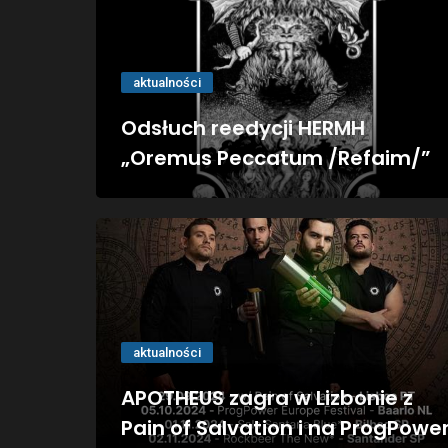
aktualności
Odsłuch reedycji HERMH
„Oremus Peccatum /Refaim/”
aktualności
APOTHEUS zagra w Lizbonie z
Pain of Salvation i na ProgPowe