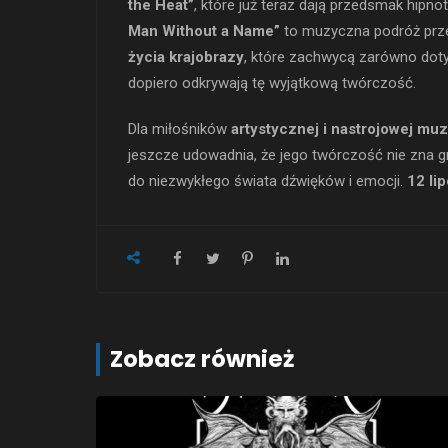
the Heat”
, które już teraz dają przedsmak hipno
Man Without a Name”
to muzyczna podróż pr
życia krajobrazy
, które zachwycą zarówno do
dopiero odkrywają tę wyjątkową twórczość.
Dla miłośników
artystycznej i nastrojowej muz
jeszcze udowadnia, że jego twórczość nie zna g
do niezwykłego świata dźwięków i emocji.
12 li
Zobacz również