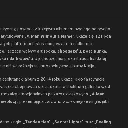
t muzyczny, powraca z kolejnym albumem swojego solowego
zatytułowane
„A Man Without a Name”
, ukaże się
12 lipca
ównych platformach streamingowych. Ten album to
ice
, łącząca wpływy
art rocka, shoegaze’u, post-punka,
ka i dark wave’u
, a jednocześnie prezentująca
bardziej
ie niż wcześniejsze, introspektywne albumy Kralja.
 a debiutancki album z
2014
roku ukazał jego fascynację
ja zaczęła obejmować coraz szersze spektrum gatunków, od
ną mozaikę emocjonalnych pejzaży dźwiękowych.
„A Man
 ewolucji
, prezentująca zarówno wcześniejsze single, jak i
dane single:
„Tendencies”
,
„Secret Lights”
oraz
„Feeling