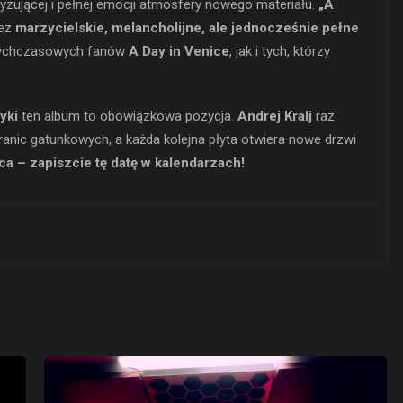
tyzującej i pełnej emocji atmosfery nowego materiału.
„A
zez
marzycielskie, melancholijne, ale jednocześnie pełne
tychczasowych fanów
A Day in Venice
, jak i tych, którzy
yki
ten album to obowiązkowa pozycja.
Andrej Kralj
raz
ranic gatunkowych, a każda kolejna płyta otwiera nowe drzwi
pca – zapiszcie tę datę w kalendarzach!