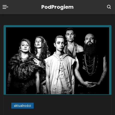
PodProgiem
aktualności