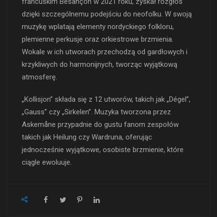
francuskim Besançon w 2021 roku, zyskał rozgłos
dzięki szczególnemu podejściu do neofolku. W swoją
muzykę wplatają elementy nordyckiego folkloru,
plemienne perkusje oraz orkiestrowe brzmienia.
Wokale w ich utworach przechodzą od gardłowych i
krzykliwych do harmonijnych, tworząc wyjątkową
atmosferę.
„Kollisjon” składa się z 12 utworów, takich jak „Dégel”,
„Gauss” czy „Sirkelen”. Muzyka tworzona przez
Askemåne przypadnie do gustu fanom zespołów
takich jak Heilung czy Wardruna, oferując
jednocześnie wyjątkowe, osobiste brzmienie, które
ciągle ewoluuje.