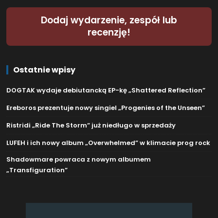
Dodaj wydarzenie, zespół lub
recenzję!
Ostatnie wpisy
DOGTAK wydaje debiutancką EP-kę „Shattered Reflection”
Ereboros prezentuje nowy singiel „Progenies of the Unseen”
Ristridi „Ride The Storm” już niedługo w sprzedaży
LUFEH i ich nowy album „Overwhelmed” w klimacie prog rock
Shadowmare powraca z nowym albumem
„Transfiguration”