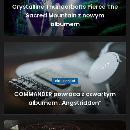
Crystalline Thunderbolts Pierce The
Sacred Mountain z nowym
albumem
aktualności
COMMANDER powraca z czwartym
albumem „Angstridden”