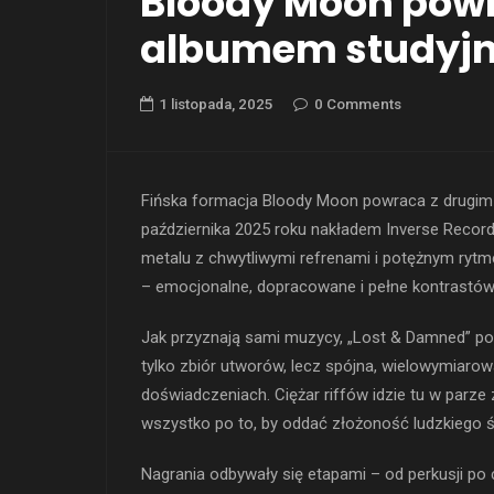
Bloody Moon pow
albumem studyjn
1 listopada, 2025
0 Comments
Fińska formacja Bloody Moon powraca z drugi
października 2025 roku nakładem Inverse Records
metalu z chwytliwymi refrenami i potężnym rytm
– emocjonalne, dopracowane i pełne kontrastów
Jak przyznają sami muzycy, „Lost & Damned” po
tylko zbiór utworów, lecz spójna, wielowymiarow
doświadczeniach. Ciężar riffów idzie tu w parze
wszystko po to, by oddać złożoność ludzkiego ś
Nagrania odbywały się etapami – od perkusji po c