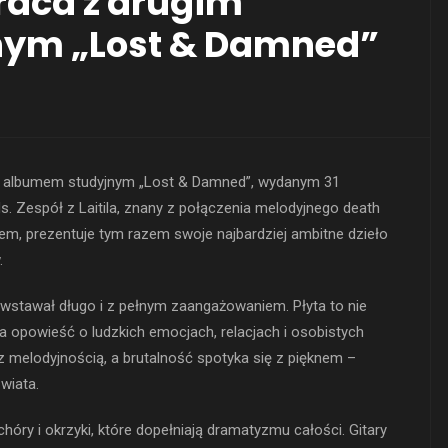
raca z drugim
ym „Lost & Damned”
m albumem studyjnym „Lost & Damned”, wydanym 31
. Zespół z Laitila, znany z połączenia melodyjnego death
em, prezentuje tym razem swoje najbardziej ambitne dzieło
.
wstawał długo i z pełnym zaangażowaniem. Płyta to nie
a opowieść o ludzkich emocjach, relacjach i osobistych
 z melodyjnością, a brutalność spotyka się z pięknem –
wiata.
hóry i okrzyki, które dopełniają dramatyzmu całości. Gitary