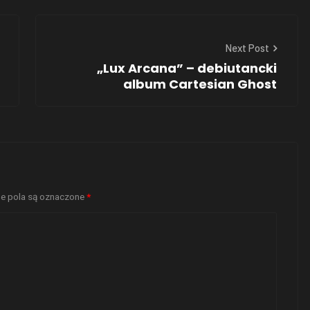
Next Post
„Lux Arcana” – debiutancki
album Cartesian Ghost
 pola są oznaczone
*