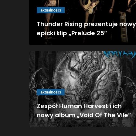
aktualności
Thunder Rising prezentuje nowy
epicki klip „Prelude 25”
aktualności
Zespół Human Harvest i ich
nowy album „Void Of The Vile”