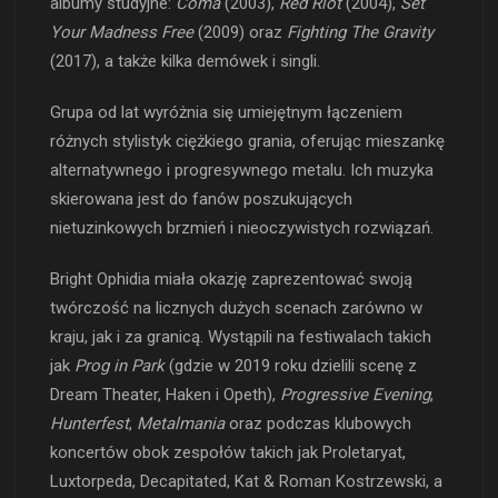
albumy studyjne:
Coma
(2003),
Red Riot
(2004),
Set
Your Madness Free
(2009) oraz
Fighting The Gravity
(2017), a także kilka demówek i singli.
Grupa od lat wyróżnia się umiejętnym łączeniem
różnych stylistyk ciężkiego grania, oferując mieszankę
alternatywnego i progresywnego metalu. Ich muzyka
skierowana jest do fanów poszukujących
nietuzinkowych brzmień i nieoczywistych rozwiązań.
Bright Ophidia miała okazję zaprezentować swoją
twórczość na licznych dużych scenach zarówno w
kraju, jak i za granicą. Wystąpili na festiwalach takich
jak
Prog in Park
(gdzie w 2019 roku dzielili scenę z
Dream Theater, Haken i Opeth),
Progressive Evening
,
Hunterfest
,
Metalmania
oraz podczas klubowych
koncertów obok zespołów takich jak Proletaryat,
Luxtorpeda, Decapitated, Kat & Roman Kostrzewski, a