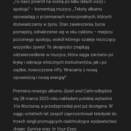
„To nasz powrót na scenę po kilku latach ciszy i
spokoju” – komentują muzycy. „Teksty albumu
opowiadają o przemianach emocjonalnych, których
doświadczamy w życiu. Stan zawieszenia, bycia
pomiędzy, odnalezienie się w oku cyklonu – miejscu
pozornego spokoju, wokół którego szaleje niszczący
wszystko żywioł. Te skrajności znajdują
odzwierciedlenie w muzyce, która sięga zarówno po
lirykę i wibracje etnicznych instrumentów, jak i po
ciężkie, nowoczesne riffy. Wracamy z nową
opowieścią i nową energią!”.
Premiera nowego albumu
Quiet and Calm
odbędzie
się 28 marca 2025 roku nakładem polskiej wytwórni
Via Nocturna
, a przedsprzedaż jest już dostępna. W
ciągu ostatnich lat zespół zaprezentował teledyski do
trzech singli promujących nadchodzące wydawnictwo:
Anger
,
Survive
oraz
In Your Eyes
.