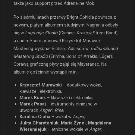
także jako support przed Adrenaline Mob.
Po siedmiu latach przerwy Bright Ophidia powraca z
nowym, piątym albumem studyjnym. Nagrania odbyły
się w
Lagrunge Studio
(Cichise, Kraków Street Band),
a nad miksem pracował Krzysztof Murawski.
Mastering wykonał Richard Addison w
TrilliumSound
Mastering Studio
(Erimha, Sons of Arrakis, Lüger).
Oprawą graficzną płyty zajął się Mayeranec. Na
albumie gościnnie wystąpili m.in.:
Krzysztof Murawski
– dodatkowy wokal,
klawisze i elektronika,
Marek Kubik
– klawisze i elektronika,
Marek Papaj
– instrumenty etniczne w
utworach
Anger
i
Rise
,
Karolina Cicha
– wokal w
Anger
,
Julita Charytoniuk, Maria Żynel, Magdalena
Wieremiejuk
– etniczne wokale w
Anger
.