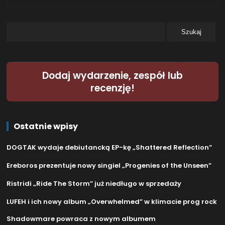
Dodaj wydarzenie, zespół lub
recenzję!
Ostatnie wpisy
DOGTAK wydaje debiutancką EP-kę „Shattered Reflection”
Ereboros prezentuje nowy singiel „Progenies of the Unseen”
Ristridi „Ride The Storm” już niedługo w sprzedaży
LUFEH i ich nowy album „Overwhelmed” w klimacie prog rock
Shadowmare powraca z nowym albumem