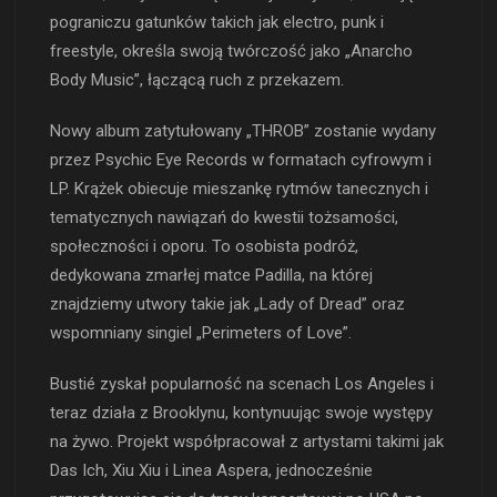
pograniczu gatunków takich jak electro, punk i
freestyle, określa swoją twórczość jako „Anarcho
Body Music”, łączącą ruch z przekazem.
Nowy album zatytułowany „THROB” zostanie wydany
przez Psychic Eye Records w formatach cyfrowym i
LP. Krążek obiecuje mieszankę rytmów tanecznych i
tematycznych nawiązań do kwestii tożsamości,
społeczności i oporu. To osobista podróż,
dedykowana zmarłej matce Padilla, na której
znajdziemy utwory takie jak „Lady of Dread” oraz
wspomniany singiel „Perimeters of Love”.
Bustié zyskał popularność na scenach Los Angeles i
teraz działa z Brooklynu, kontynuując swoje występy
na żywo. Projekt współpracował z artystami takimi jak
Das Ich, Xiu Xiu i Linea Aspera, jednocześnie