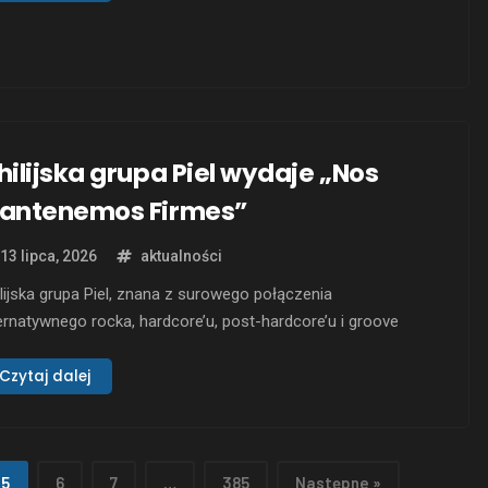
osferze rozwijać się w pełni. Wizualizacja wspiera muzykę,
ra łączy w sobie ciężkie, powolne brzmienia ze spokojnymi
tiami, tworząc przestrzeń …
hilijska grupa Piel wydaje „Nos
antenemos Firmes”
13 lipca, 2026
aktualności
lijska grupa Piel, znana z surowego połączenia
ernatywnego rocka, hardcore’u, post-hardcore’u i groove
alu, właśnie wydała swój najnowszy singiel oraz teledysk
ytułowany „Nos Mantenemos Firmes”. Utwór ten to trzeci
Czytaj dalej
cjalny zwiastun ich długo oczekiwanego trzeciego albumu
dyjnego „III”, który ma ukazać się pod koniec 2026 roku.
torem tekstów i muzyki …
5
6
7
…
385
Następne »