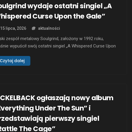
oulgrind wydaje ostatni singiel „A
hispered Curse Upon the Gale”
15 lipca, 2026
aktualności
ski zespół metalowy Soulgrind, założony w 1992 roku,
śnie wypuścił swój ostatni singiel „A Whispered Curse Upon
 Gale” z dziesiątego albumu „Ad Pulchram Mortem”. Album
ukazać się 14 sierpnia 2026 roku nakładem wytwórni
Czytaj dalej
erse Records. Nowy utwór jest dostępny od dzisiaj. „A
spered Curse Upon the Gale” to …
ICKELBACK ogłaszają nowy album
Everything Under The Sun” i
rzedstawiają pierwszy singiel
Rattle The Cage”