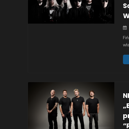
S
W
Fiń
wła
the
ma 
Inv
Whi
N
„
p
”