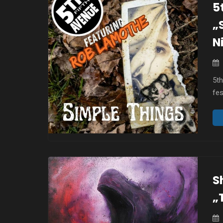
5
„
N
5t
fe
Thi
ws
wok
na
S
„