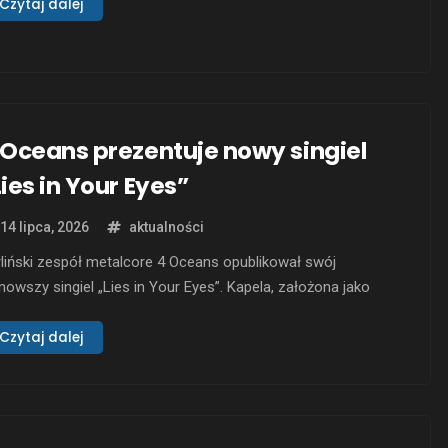
 nakładem Prog On! Recordings. Muzyka na tej płycie to
Czytaj dalej
ączenie elementów progressive metalu, death metalu i
ash metalu. Na EP-ce znajdą się cztery utwory, z …
 Oceans prezentuje nowy singiel
Lies in Your Eyes”
14 lipca, 2026
aktualności
liński zespół metalcore 4 Oceans opublikował swój
nowszy singiel „Lies in Your Eyes”. Kapela, założona jako
zależny projekt DIY w 2020 roku, zyskała uznanie dzięki
ączeniu ciężkich riffów, melodyjnych partii i nowoczesnej
Czytaj dalej
dukcji. Ich teksty często dotykają tematów zdrowia
chicznego, osobistych zmagań i relacji międzyludzkich. „Lies
Your Eyes” pojawia …