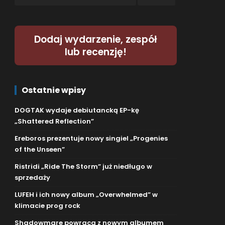
Dodaj wydarzenie, zespół
lub recenzję!
Ostatnie wpisy
DOGTAK wydaje debiutancką EP-kę
„Shattered Reflection”
Ereboros prezentuje nowy singiel „Progenies
of the Unseen”
Ristridi „Ride The Storm” już niedługo w
sprzedaży
LUFEH i ich nowy album „Overwhelmed” w
klimacie prog rock
Shadowmare powraca z nowym albumem