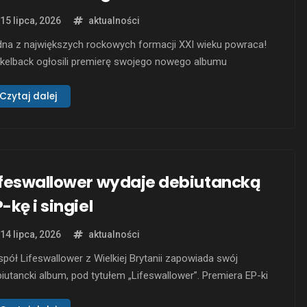
15 lipca, 2026
aktualności
dna z największych rockowych formacji XXI wieku powraca!
ckelback ogłosili premierę swojego nowego albumu
dyjnego „Everything Under The Sun”, który ukaże się 30
dziernika 2026 roku nakładem Virgin Music Group. Wraz z
Czytaj dalej
owiedzią płyty zespół prezentuje pierwszy singiel – pełen
rgii utwór „Rattle The Cage” (feat. John 5), który jest …
ifeswallower wydaje debiutancką
-kę i singiel
14 lipca, 2026
aktualności
pół Lifeswallower z Wielkiej Brytanii zapowiada swój
iutancki album, pod tytułem „Lifeswallower”. Premiera EP-ki
nowana jest na 1 września 2026 roku, a wydawnictwo ukaże