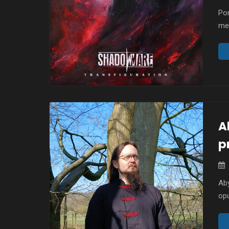
Po
me
„Tr
rok
roz
int
od
…
A
p
Aby
op
alb
dwi