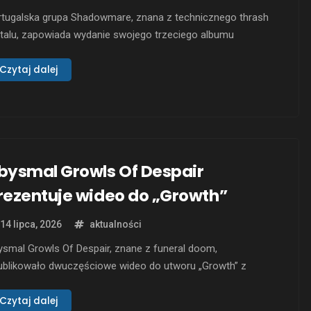
rtugalska grupa Shadowmare, znana z technicznego thrash
talu, zapowiada wydanie swojego trzeciego albumu
ansfiguration”. Premiera została ustalona na 11 sierpnia 2026
u. Zespół, mimo licznych zmian w składzie, konsekwentnie
Czytaj dalej
wija swoje brzmienie, łącząc techniczne aspekty z
ensywnością i emocjami. „Transfiguration” to album, który
zwierciedla doświadczenia i wyzwania, z jakimi Shadowmare
bysmal Growls Of Despair
rezentuje wideo do „Growth”
14 lipca, 2026
aktualności
smal Growls Of Despair, znane z funeral doom,
ublikowało dwuczęściowe wideo do utworu „Growth” z
umu „Torn”. Przejmująca kompozycja podzielona została na
e części, co pozwala jej emocjonalnemu ciężarowi i
Czytaj dalej