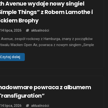
th Avenue wydaje nowy singiel
Simple Things” z Robem Lamothe i
ickiem Brophy
14 lipca, 2026
aktualności
h Avenue, zespół rockowy z Hamburga, znany z początków
stiwalu Wacken Open Air, powraca z nowym singlem „Simple
ngs”. Utwór został wydany 10 lipca 2026 roku i stanowi efekt
półpracy z Robem Lamothe z Riverdogs jako gościnnym
Czytaj dalej
alistą, przy produkcji której brał udział Nick Brophy,
gradzany Grammy. „Simple Things” to …
hadowmare powraca z albumem
Transfiguration”
14 lipca, 2026
aktualności