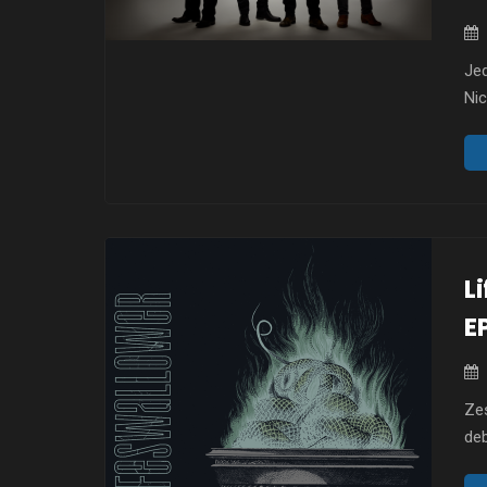
Je
Ni
stu
paź
zap
ene
L
EP
Zes
deb
pla