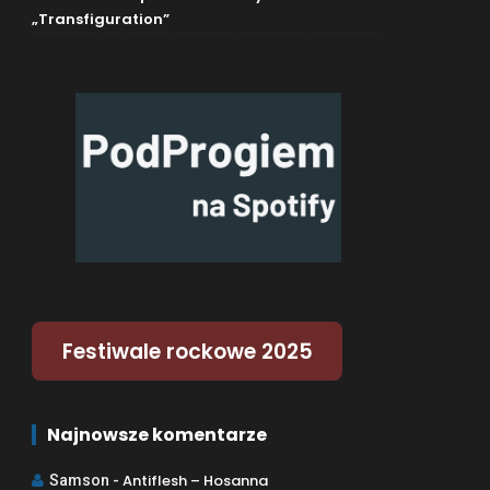
„Transfiguration”
Festiwale rockowe 2025
Najnowsze komentarze
Antiflesh – Hosanna
Samson
-