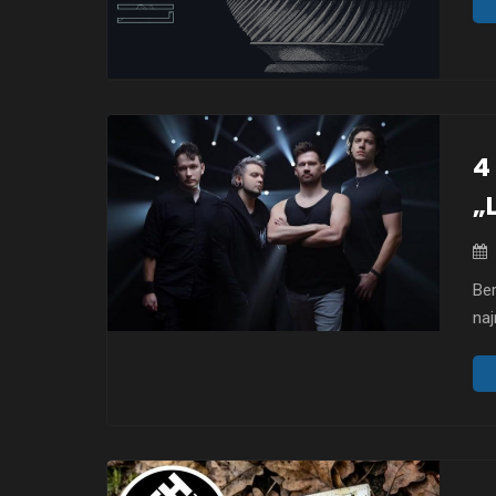
się
poł
thr
4
„
Ber
naj
nie
poł
pro
psy
in 