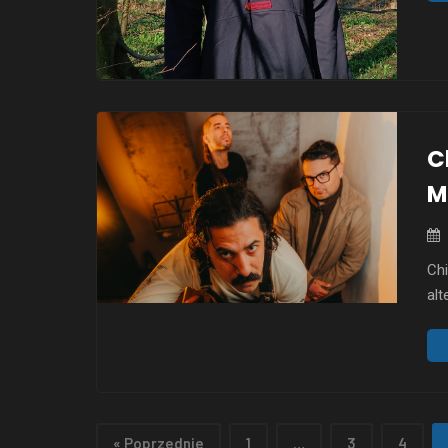
atm
któ
par
C
M
Chi
alt
met
zat
ofi
stu
Au
« Poprzednie
1
…
3
4