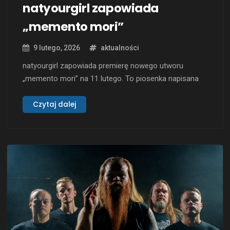
natyourgirl zapowiada
„memento mori”
9 lutego, 2026
aktualności
natyourgirl zapowiada premierę nowego utworu
„memento mori” na 11 lutego. To piosenka napisana
po śmierci znajomego – bezpośrednia próba
rozliczenia się z bólem, który zostaje po utracie kogoś
Czytaj dalej
bliskiego, kiedy żadne „trzymaj się” nie pasuje, a słowa
w głowie krążą bez wyjścia. W tekście słychać coś
bardzo ludzkiego i niewygodnego: …