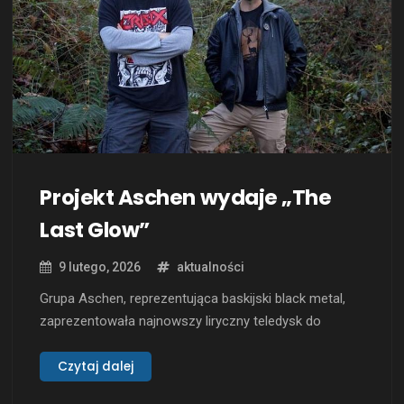
Projekt Aschen wydaje „The
Last Glow”
9 lutego, 2026
aktualności
Grupa Aschen, reprezentująca baskijski black metal,
zaprezentowała najnowszy liryczny teledysk do
utworu „The Last Glow”. Jest to jeden z
wyróżniających się kawałków z nadchodzącego
Czytaj dalej
debiutanckiego albumu „The Never Ending Search”,