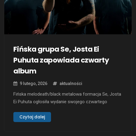
Fińska grupa Se, Josta Ei
Puhuta zapowiada czwarty
album
9 lutego, 2026
aktualności
Fińska melodeath/black metalowa formacja Se, Josta
Ei Puhuta ogłosiła wydanie swojego czwartego
albumu studyjnego zatytułowanego „Syvyyden portit
on saatava auki”. Premiera tego krążka zaplanowana
Czytaj dalej
jest na 29 maja 2026 roku, a wydawcą będzie Inverse
Records. Zespół podzielił się pierwszym singlem z tej