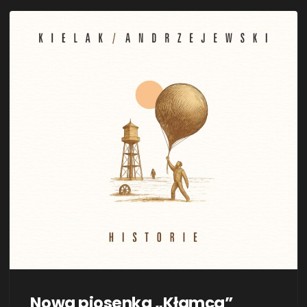
płyty, „Kuolemaa ei ole”, który zadebiutował wraz z …
Nowa piosenka „Kłamca”