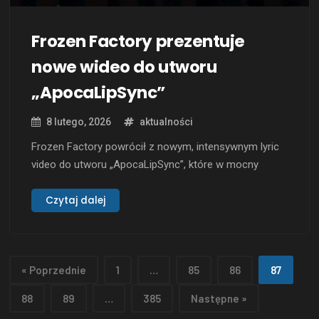
Frozen Factory prezentuje
nowe wideo do utworu
„ApocaLipSync”
8 lutego, 2026
aktualności
Frozen Factory powrócił z nowym, intensywnym lyric
video do utworu „ApocaLipSync”, które w mocny
sposób ujawnia manipulacje i chaos współczesnego
świata. Z ostrymi tekstami i wyrazistymi obrazami,
Czytaj dalej
zespół podejmuje temat ślepego posłuszeństwa,
systemowej kontroli oraz samozniszczenia,
zastanawiając się jednocześnie, gdzie leżą nadzieja,
« Poprzednie
1
…
85
86
87
serce i siła. Założona w 2018 roku grupa …
88
89
…
385
Następne »