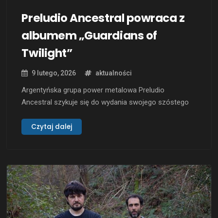
Preludio Ancestral powraca z
albumem „Guardians of
Twilight”
9 lutego, 2026
aktualności
Argentyńska grupa power metalowa Preludio
Ancestral szykuje się do wydania swojego szóstego
albumu „Guardians of Twilight”. Premiera została
zapowiedziana na 14 kwietnia 2026 roku, a wydawcą
Czytaj dalej
jest Fighter Records. Album będzie dostępny zarówno
na CD, jak i na platformach cyfrowych. Preludio
Ancestral powstało w 2005 roku pod przewodnictwem
gitarzysty i …