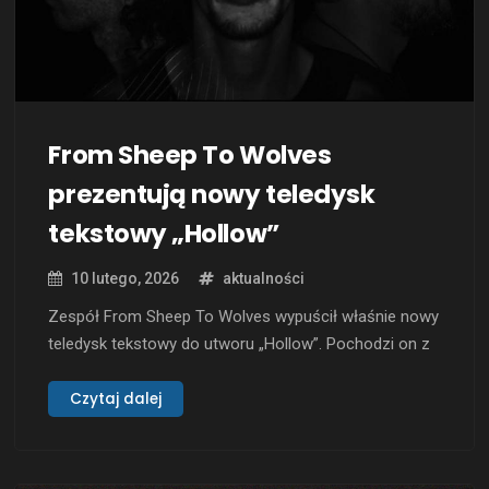
From Sheep To Wolves
prezentują nowy teledysk
tekstowy „Hollow”
10 lutego, 2026
aktualności
Zespół From Sheep To Wolves wypuścił właśnie nowy
teledysk tekstowy do utworu „Hollow”. Pochodzi on z
nadchodzącego albumu „Ephemeris”, który ukaże się
27 lutego 2026 roku. Utwór „Hollow” stanowi
Czytaj dalej
nieprzejednany atak na współczesną konformistyczną
rzeczywistość, podważając iluzję komfortu
ukrywającą dzisiejsze zniewolenie. Muzycznie,