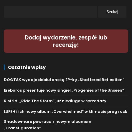
Dodaj wydarzenie, zespół lub
recenzję!
Ostatnie wpisy
DOGTAK wydaje debiutancką EP-kę „Shattered Reflection”
Ereboros prezentuje nowy singiel „Progenies of the Unseen”
Ristridi „Ride The Storm” już niedługo w sprzedaży
LUFEH i ich nowy album „Overwhelmed” w klimacie prog rock
Shadowmare powraca z nowym albumem
„Transfiguration”