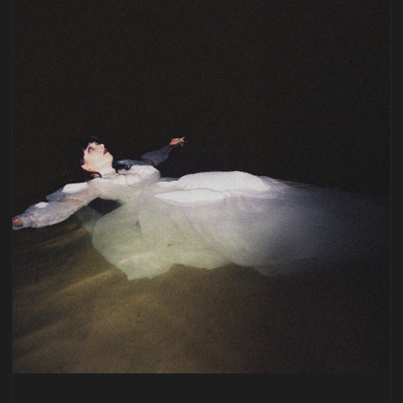
„Hollow” to połączenie ciężkich riffów i precyzyjnej
rytmiki …