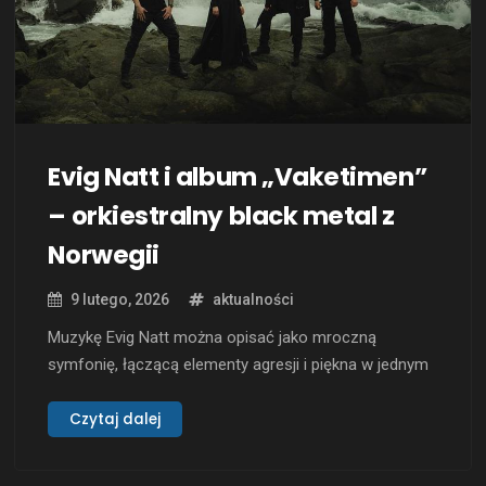
Evig Natt i album „Vaketimen”
– orkiestralny black metal z
Norwegii
9 lutego, 2026
aktualności
Muzykę Evig Natt można opisać jako mroczną
symfonię, łączącą elementy agresji i piękna w jednym
zgrabnym wydaniu. Zespół pochodzi z Karmøy w
Norwegii i prezentuje unikalne podejście do gotyckiego
Czytaj dalej
doom metalu. W składzie grupy znajduje się dwoje
byłych członków Einherjer i Enslaved, co dodaje