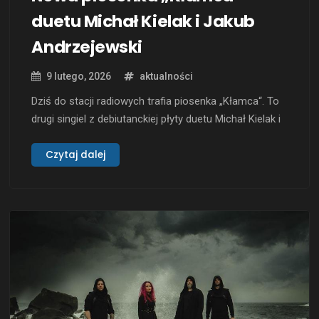
duetu Michał Kielak i Jakub
Andrzejewski
9 lutego, 2026
aktualności
Dziś do stacji radiowych trafia piosenka „Kłamca“. To
drugi singiel z debiutanckiej płyty duetu Michał Kielak i
Jakub Andrzejewski zatytułowanej „Historie”, która
ukazała się w listopadzie 2025 roku. Wybrane utwory z
Czytaj dalej
płyty dostępne są także w serwisach streamingowych.
„Kłamca” na portalu YouTube Michał Kielak urodził się
w 1977 roku w …