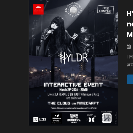
H
n
M
HYL
pr
odb
zap
tr
Edi