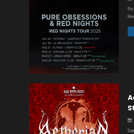
Po 
Re
dar
Sta
zap
Na 
A
S
Da