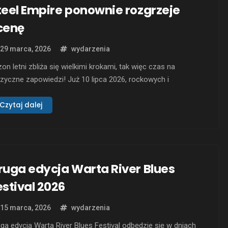
teel Empire ponownie rozgrzeje
cenę
29 marca, 2026
wydarzenia
on letni zbliża się wielkimi krokami, tak więc czas na
yczne zapowiedzi! Już 10 lipca 2026, rockowych i
alowych emocji dostarczy toruński zespół Steel Empire.
pół po raz drugi stanie na deskach kombinatu kultury w
Czytaj dalej
uniu. Supportując trasę koncertową kapeli Dreadstone. Steel
ire zapowiadający swój autorski blok muzyczny szykuje dla
ruga edycja Warta River Blues
estival 2026
15 marca, 2026
wydarzenia
ga edycja Warta River Blues Festival odbędzie się w dniach