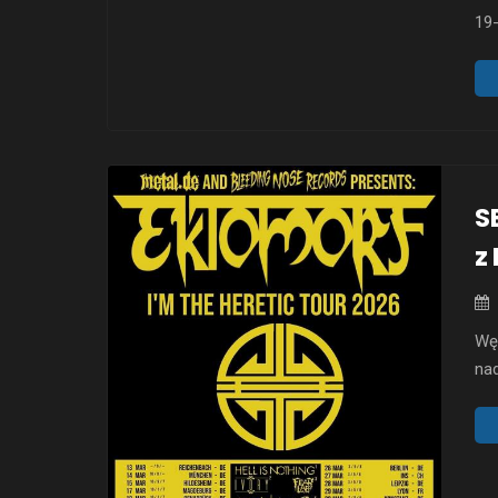
19
ze 
Now
będ
„Ak
S
z
Wę
nad
gro
ko
wy
eks