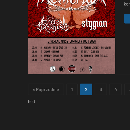
kon
nie
Dar
od 
mel
Un
« Poprzednie
1
2
3
4
test