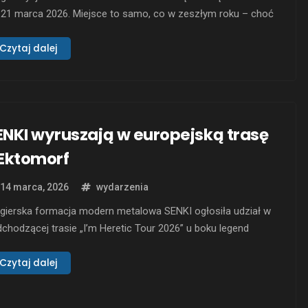
-21 marca 2026. Miejsce to samo, co w zeszłym roku – choć
zmienioną nazwą – klub Muzyka Na Nowo, przy ul.
owiejskiego 13/15 w Poznaniu. Na trzy dni festiwalowe
Czytaj dalej
ą składać trzy wieczorne koncerty: tradycyjnie rozbiegowy
ustyczny czwartek”, w …
ENKI wyruszają w europejską trasę
 Ektomorf
14 marca, 2026
wydarzenia
gierska formacja modern metalowa SENKI ogłosiła udział w
chodzącej trasie „I’m Heretic Tour 2026” u boku legend
ove metalu, zespołu Ektomorf. Trasa rozpoczęła się
ncertem w Reichenbach, stanowiąc początek wyjątkowej serii
Czytaj dalej
stępów w Europie. SENKI dołączy do Ektomorf na siedem
cytujących występów w pierwszej części trasy, prezentując