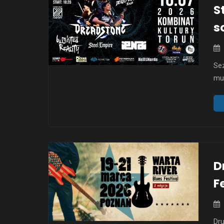
S
s
Sez
muz
met
Zes
Tor
Emp
…
D
F
Dru