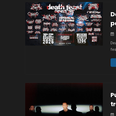
D
p
Dea
fe
wię
22
trz
33 
sta
P
t