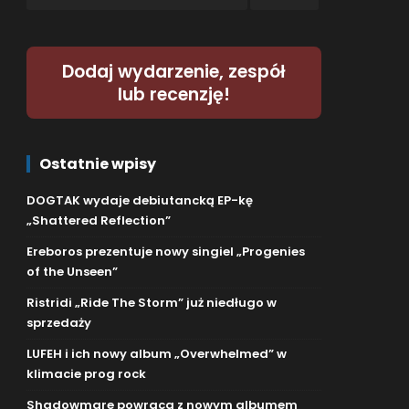
Dodaj wydarzenie, zespół
lub recenzję!
Ostatnie wpisy
DOGTAK wydaje debiutancką EP-kę
„Shattered Reflection”
Ereboros prezentuje nowy singiel „Progenies
of the Unseen”
Ristridi „Ride The Storm” już niedługo w
sprzedaży
LUFEH i ich nowy album „Overwhelmed” w
klimacie prog rock
Shadowmare powraca z nowym albumem