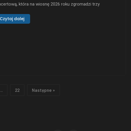
certową, która na wiosnę 2026 roku zgromadzi trzy
zwykłe zespoły na jednej scenie: Aetherian, Ethereal
kness i Stygian. Aetherian, pochodzący z Aten, jest aktywny
Czytaj dalej
2013 roku, łącząc energię melodic death metalu z
ancholijnymi tonami. Ich wydawnictwa, takie jak „The
tamed Wilderness” …
…
22
Następne »