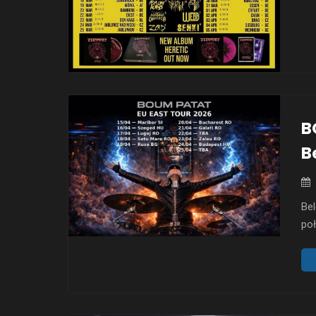
sw
B
B
Be
poł
„Ma
w t
mo
sur
al