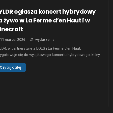
YLDR ogłasza koncert hybrydowy
a żywo w La Ferme d’en Haut i w
inecraft
11 marca, 2026
wydarzenia
DR, w partnerstwie z LOLS i La Ferme d’en Haut,
zygotowuje się do wyjątkowego koncertu hybrydowego, który
ędzie się zarówno na żywo, jak i wirtualnie. Wydarzenie
lanowane jest na La Ferme d’en Haut we Francji i będzie
Czytaj dalej
ansmitowane w czasie rzeczywistym w grze Minecraft Java
tion. Ten nowatorski koncert pozwoli …