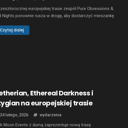
zeszłorocznej europejskiej trasie zespół Pure Obsessions &
d Nights ponownie rusza w drogę, aby dostarczyć mieszankę
kwave, synthpop i industrial rock do licznej widowni na
rym Kontynencie. Trasa koncertowa jest również okazją do
Czytaj dalej
rezentowania limitowanej edycji digipack „The Night Trilogy”.
koncertach będzie można usłyszeć nie tylko utwory z …
etherian, Ethereal Darkness i
tygian na europejskiej trasie
24 lutego, 2026
wydarzenia
rk Moon Events z dumą zaprezentuje nową trasę