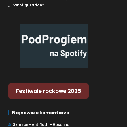
„Transfiguration”
Festiwale rockowe 2025
Najnowsze komentarze
Antiflesh – Hosanna
Samson
-