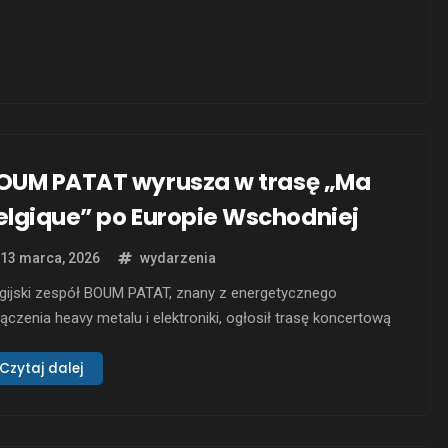
oje intensywne brzmienie …
OUM PATAT wyrusza w trasę „Ma
elgique” po Europie Wschodniej
13 marca, 2026
wydarzenia
lgijski zespół BOUM PATAT, znany z energetycznego
ączenia heavy metalu i elektroniki, ogłosił trasę koncertową
 Belgique” w Europie Wschodniej w 2026 roku. Grupa zagra
akich krajach jak Słowenia, Węgry, Rumunia i Bułgaria. Fani
Czytaj dalej
gą spodziewać się wyjątkowej mieszanki muzyki i
realistycznego humoru. Zespół zdobył uznanie dzięki
bumowi „Ma …