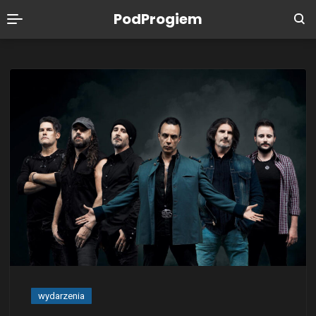
PodProgiem
wydarzenia