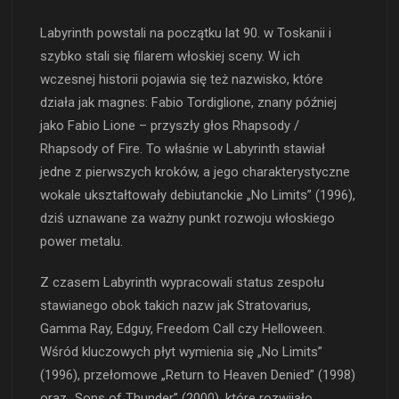
Labyrinth powstali na początku lat 90. w Toskanii i
szybko stali się filarem włoskiej sceny. W ich
wczesnej historii pojawia się też nazwisko, które
działa jak magnes: Fabio Tordiglione, znany później
jako Fabio Lione – przyszły głos Rhapsody /
Rhapsody of Fire. To właśnie w Labyrinth stawiał
jedne z pierwszych kroków, a jego charakterystyczne
wokale ukształtowały debiutanckie „No Limits” (1996),
dziś uznawane za ważny punkt rozwoju włoskiego
power metalu.
Z czasem Labyrinth wypracowali status zespołu
stawianego obok takich nazw jak Stratovarius,
Gamma Ray, Edguy, Freedom Call czy Helloween.
Wśród kluczowych płyt wymienia się „No Limits”
(1996), przełomowe „Return to Heaven Denied” (1998)
oraz „Sons of Thunder” (2000), które rozwijało