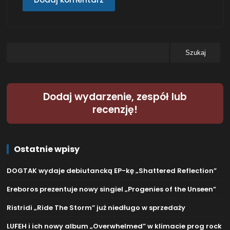
Dodaj wydarzenie, zespół lub
recenzję!
Ostatnie wpisy
DOGTAK wydaje debiutancką EP-kę „Shattered Reflection”
Ereboros prezentuje nowy singiel „Progenies of the Unseen”
Ristridi „Ride The Storm” już niedługo w sprzedaży
LUFEH i ich nowy album „Overwhelmed” w klimacie prog rock