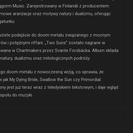
ggorm Music. Zarejestrowany w Finlandii z producentem
filmowe aranżacje oraz motywy natury i dualizmu, oferując
gatunku.
raziste podejście do doom metalu związanego z mocnym
ów i potężnymi riffani. „Two Suns” zostało nagrane w
rowana w Chartmakers przez Svante Forsbäcka. Album składa
natury, dualizmu oraz mitologicznych podróży.
ego doom metalu z nowoczesną wizją, co sprawia, że
jak My Dying Bride, Swallow the Sun czy Primordial.
pny jest już teraz wraz z teledyskiem tekstowym, i daje wgląd
społu do muzyki.