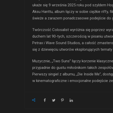
ukaże się 9 września 2025 roku pod szyldem Ho
Aksu Hanttu, album łączy w sobie ciężkie riffy, 
świeże a zarazem ponadczasowe podejście do 
Twórczość Colosalist wyróżnia się poprzez wy
duchem lat 90-tych, szczerością w pisaniu utwor
Petrax i Wave Sound Studios, a całość zmaste
się z dziewięciu utworów eksplorujących tematy 
Muzycznie, „Two Suns” łączy korzenie klasyczn
przypadnie do gustu miłośnikom takich zespołów 
Pierwszy singiel z albumu, „Die Inside Me”, dostę
w kinematograficzne i emocjonalne podejście ze