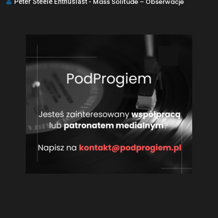
Mass Solitude – Obserwacje
Peter Steele Enthusiast
-