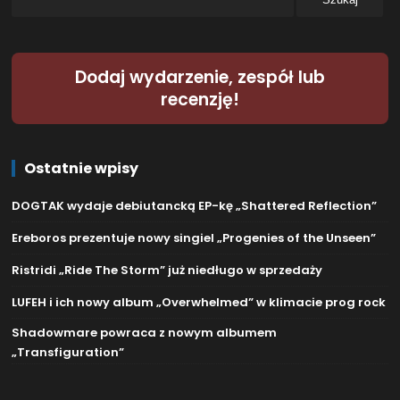
Dodaj wydarzenie, zespół lub
recenzję!
Ostatnie wpisy
DOGTAK wydaje debiutancką EP-kę „Shattered Reflection”
Ereboros prezentuje nowy singiel „Progenies of the Unseen”
Ristridi „Ride The Storm” już niedługo w sprzedaży
LUFEH i ich nowy album „Overwhelmed” w klimacie prog rock
Shadowmare powraca z nowym albumem
„Transfiguration”