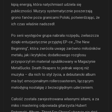
kipią energią, która natychmiast udziela się
publiczności. Muzycy systematycznie poszerzają
grono fanów poza granicami Polski, potwierdzając, że
ich czas właśnie nadszedł.
Po serii występów grupa nabrała rozpędu, zwłaszcza
dzięki entuzjastycznie przyjętej EP-ce „The New
Beginning”, która zwróciła uwagę zarówno miłośników
metalu, jak i krytyków; dodatkowego rozgłosu
przysporzył im materiał opublikowany w Magazynie
MetalSucks. Death Reapers to jednak więcej niż
muzyka – dla nich to styl życia, a debiutancki album
ma być emocjonalnym rollercoasterem, łączącym
melodyjną nostalgię z bezwzględnym uderzeniem.
Całość została zarejestrowana własnymi siłami, a za
miks i mastering odpowiada gitarzysta Hubert