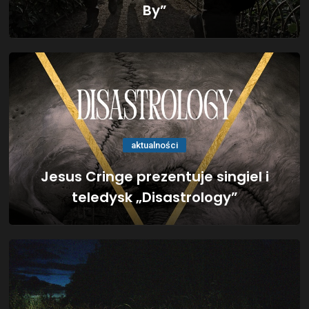
By”
aktualności
Jesus Cringe prezentuje singiel i
teledysk „Disastrology”