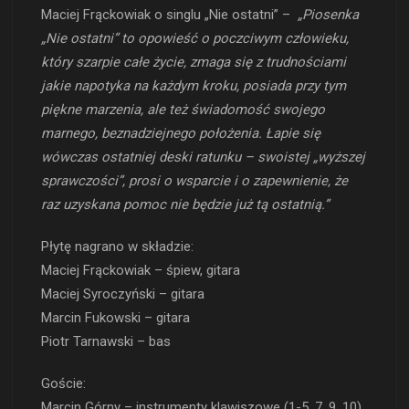
Maciej Frąckowiak o singlu „Nie ostatni” –
„Piosenka
„Nie ostatni” to opowieść o poczciwym człowieku,
który szarpie całe życie, zmaga się z trudnościami
jakie napotyka na każdym kroku, posiada przy tym
piękne marzenia, ale też świadomość swojego
marnego, beznadziejnego położenia. Łapie się
wówczas ostatniej deski ratunku – swoistej „wyższej
sprawczości”, prosi o wsparcie i o zapewnienie, że
raz uzyskana pomoc nie będzie już tą ostatnią.”
Płytę nagrano w składzie:
Maciej Frąckowiak – śpiew, gitara
Maciej Syroczyński – gitara
Marcin Fukowski – gitara
Piotr Tarnawski – bas
Goście:
Marcin Górny – instrumenty klawiszowe (1-5, 7, 9, 10)