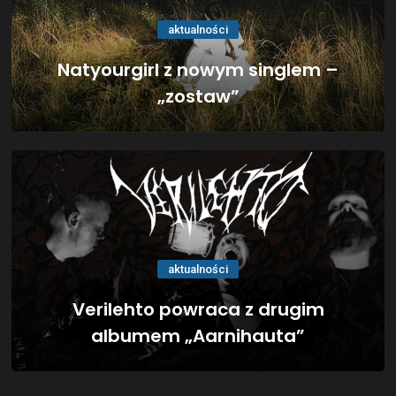
aktualności
Natyourgirl z nowym singlem –
„zostaw”
aktualności
Verilehto powraca z drugim
albumem „Aarnihauta”