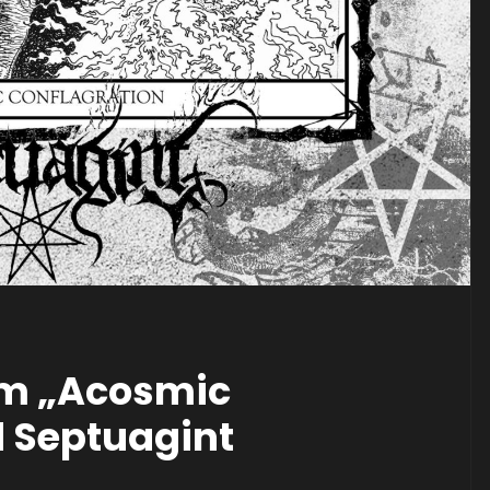
um „Acosmic
d Septuagint