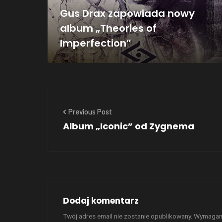
Gus Drax zapowiada nowy
album „Theories of
Imperfection”
Previous Post
Album „Iconic” od Zygnema
Dodaj komentarz
Twój adres email nie zostanie opublikowany.
Wymagane