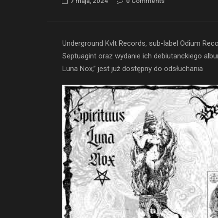
7 maja, 2024
0 Comments
Underground Kvlt Records, sub-label Odium Rec
Septuagint oraz wydanie ich debiutanckiego album
Luna Nox,” jest już dostępny do odsłuchania