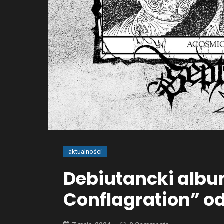
aktualności
Debiutancki alb
Conflagration” o