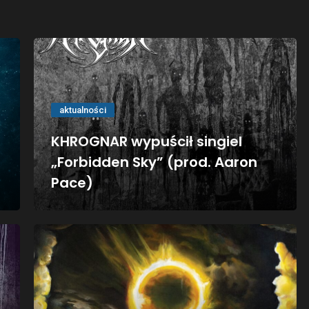
aktualności
KHROGNAR wypuścił singiel
„Forbidden Sky” (prod. Aaron
Pace)