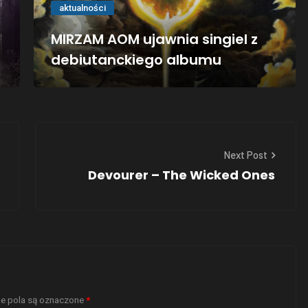
aktualności
MIRZAM AOM ujawnia singiel z
debiutanckiego albumu
Next Post
Devourer – The Wicked Ones
 pola są oznaczone
*