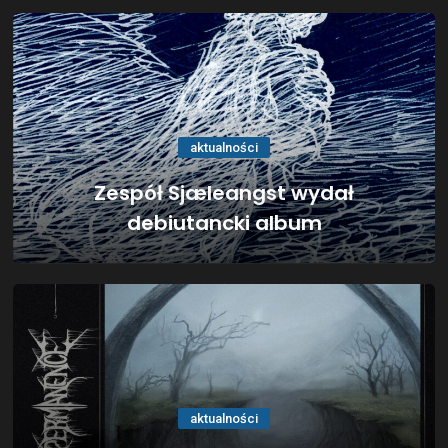
aktualności
Zespół Sjæleangst wydał
debiutancki album
aktualności