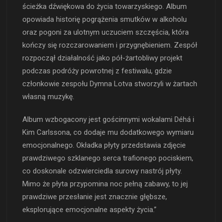
ścieżka dźwiękowa do życia towarzyskiego. Album
opowiada historię pogrążenia smutków w alkoholu
oraz pogoni za ulotnym uczuciem szczęścia, która
kończy się rozczarowaniem i przygnębieniem. Zespół
rozpoczął działalność jako pół-żartobliwy projekt
podczas podróży powrotnej z festiwalu, gdzie
członkowie zespołu Dymna Lotva stworzyli w żartach
własną muzykę.
Album wzbogacony jest gościnnymi wokalami Déhá i
Kim Carlssona, co dodaje mu dodatkowego wymiaru
emocjonalnego. Okładka płyty przedstawia zdjęcie
prawdziwego szklanego serca trafionego pociskiem,
co doskonale odzwierciedla surowy nastrój płyty.
Mimo że płyta przypomina noc pełną zabawy, to jej
prawdziwe przesłanie jest znacznie głębsze,
eksplorujące emocjonalne aspekty życia.”