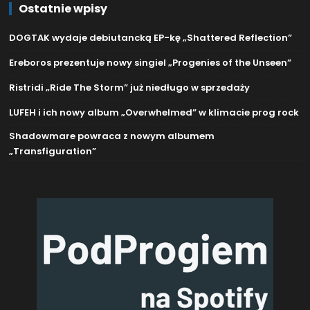
Ostatnie wpisy
DOGTAK wydaje debiutancką EP-kę „Shattered Reflection”
Ereboros prezentuje nowy singiel „Progenies of the Unseen”
Ristridi „Ride The Storm” już niedługo w sprzedaży
LUFEH i ich nowy album „Overwhelmed” w klimacie prog rock
Shadowmare powraca z nowym albumem
„Transfiguration”