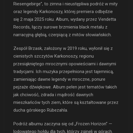
Riesengebirge”, to zimna i nieustępliwa podróż w mity
oraz legendy Karkonoszy, której premiera odbędzie
się 2 maja 2025 roku. Album, wydany przez Vendetta
Records, łączy surowe brzmienia black metalu z
narracyjną głębią, czerpiącą z mitów słowiańskich.
Zespół Brzask, założony w 2019 roku, wyłonił się z
cienistych szczytów Karkonoszy, regionu
przesiąkniętego mrocznymi opowieściami i dawnymi
tradycjami. Ich muzyka przepełniona jest tajemnicą,
zamieniając dawne legendy w mroczne, ponure
pejzaże dźwiękowe. Album pełen jest tematów takich
jak chciwość, zdrada i mądrość dawnych
mieszkańców tych ziem, które są kształtowane przez
ducha górskiego Rübezahla.
Podróż albumu zaczyna się od „Frozen Horizon” —
lodowatego hołdu dla tych, którzy zginęli w górach.