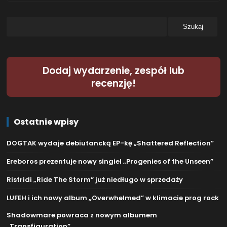
Dodaj wydarzenie, zespół lub
recenzję!
Ostatnie wpisy
DOGTAK wydaje debiutancką EP-kę „Shattered Reflection”
Ereboros prezentuje nowy singiel „Progenies of the Unseen”
Ristridi „Ride The Storm” już niedługo w sprzedaży
LUFEH i ich nowy album „Overwhelmed” w klimacie prog rock
Shadowmare powraca z nowym albumem
„Transfiguration”