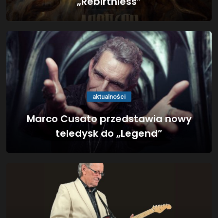
„Rebirthless”
aktualności
Marco Cusato przedstawia nowy
teledysk do „Legend”