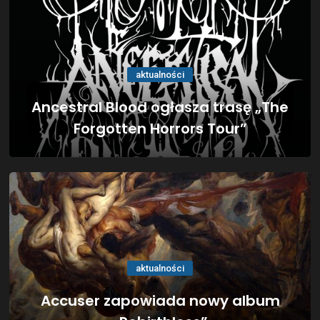
aktualności
Ancestral Blood ogłasza trasę „The
Forgotten Horrors Tour”
aktualności
Accuser zapowiada nowy album