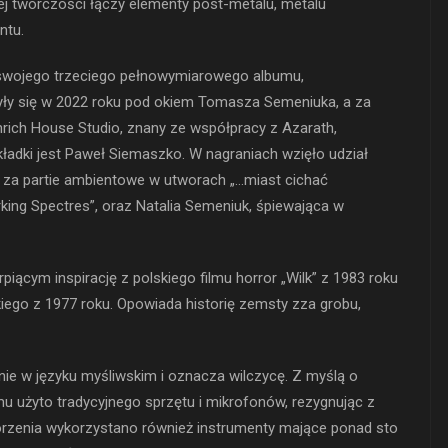
ej twórczości łączy elementy post-metalu, metalu
ntu.
a swojego trzeciego pełnowymiarowego albumu,
yły się w 2022 roku pod okiem Tomasza Semeniuka, a za
nrich House Studio, znany ze współpracy z Azarath,
ładki jest Paweł Siemaszko. W nagraniach wzięło udział
 za partie ambientowe w utworach „…miast cichać
king Spectres”, oraz Natalia Semeniuk, śpiewająca w
iącym inspirację z polskiego filmu horror „Wilk” z 1983 roku
ego z 1977 roku. Opowiada historię zemsty zza grobu,
ie w języku myśliwskim i oznacza wilczycę. Z myślą o
mu użyto tradycyjnego sprzętu i mikrofonów, rezygnując z
rzenia wykorzystano również instrumenty mające ponad sto