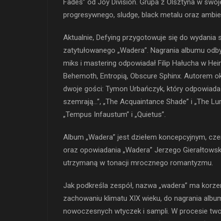
Fades” od Joy Division. Grupa z Olsztyna w swoj
progresywnego, sludge, black metalu oraz ambie
Aktualnie, Defying przygotowuje się do wydani
zatytułowanego „Wadera”. Nagrania albumu odb
miks i mastering odpowiadał Filip Hałucha w Hei
Behemoth, Entropią, Obscure Sphinx. Autorem ok
dwoje gości: Tymon Urbańczyk, który odpowiada
szemrają…”, „The Acquaintance Shade” i „The Lur
„Tempus Infaustum” i „Quietus”.
Album „Wadera” jest dziełem koncepcyjnym, czerp
oraz opowiadania „Wadera” Jerzego Gierałtowski
utrzymaną w tonacji mrocznego romantyzmu.
Jak podkreśla zespół, nazwa „wadera” ma korzen
zachowaniu klimatu XIX wieku, do nagrania albu
nowoczesnych wtyczek i sampli. W procesie two