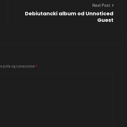
Next Post
Debiutancki album od Unnoticed
Guest
 pola są oznaczone
*