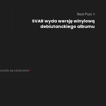
Next Post
SVAR wyda wersję winylową
debiutanckiego albumu
 pola są oznaczone
*