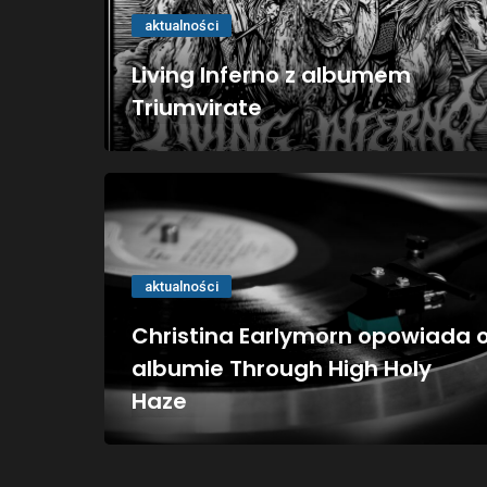
aktualności
Living Inferno z albumem
Triumvirate
aktualności
Christina Earlymorn opowiada 
albumie Through High Holy
Haze