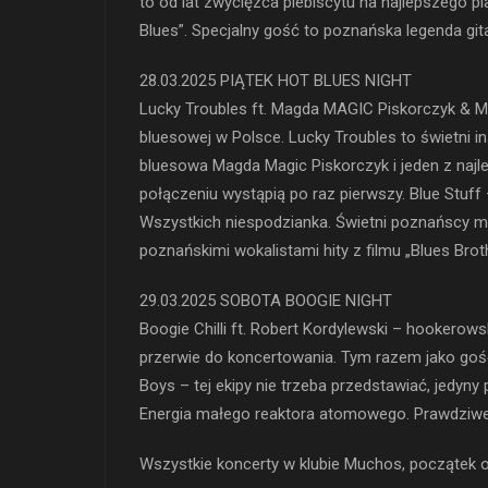
to od lat zwycięzca plebiscytu na najlepszego p
Blues”. Specjalny gość to poznańska legenda git
28.03.2025 PIĄTEK HOT BLUES NIGHT
Lucky Troubles ft. Magda MAGIC Piskorczyk & Mic
bluesowej w Polsce. Lucky Troubles to świetni in
bluesowa Magda Magic Piskorczyk i jeden z najle
połączeniu wystąpią po raz pierwszy. Blue Stuff 
Wszystkich niespodzianka. Świetni poznańscy mu
poznańskimi wokalistami hity z filmu „Blues Bro
29.03.2025 SOBOTA BOOGIE NIGHT
Boogie Chilli ft. Robert Kordylewski – hookerow
przerwie do koncertowania. Tym razem jako gość
Boys – tej ekipy nie trzeba przedstawiać, jedyny 
Energia małego reaktora atomowego. Prawdziw
Wszystkie koncerty w klubie Muchos, początek o