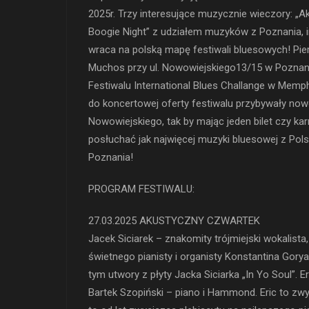
2025r. Trzy interesujące muzycznie wieczory: „Ak
Boogie Night” z udziałem muzyków z Poznania, i
wraca na polską mapę festiwali bluesowych! Pie
Muchos przy ul. Nowowiejskiego13/15 w Poznani
Festiwalu International Blues Challange w Memph
do koncertowej oferty festiwalu przybywały now
Nowowiejskiego, tak by mając jeden bilet czy kar
posłuchać jak najwięcej muzyki bluesowej z Pol
Poznania!
PROGRAM FESTIWALU:
27.03.2025 AKUSTYCZNY CZWARTEK
Jacek Siciarek – znakomity trójmiejski wokalist
świetnego pianisty i organisty Konstantina Gory
tym utwory z płyty Jacka Siciarka „In Yo Soul”. E
Bartek Szopiński – piano i Hammond. Eric to zw