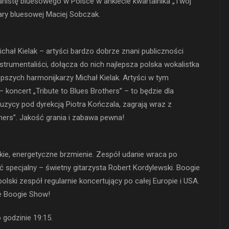
ianistę bluesowego w Polsce w ankiecie kwartalnika „Twój
ary bluesowej Maciej Sobczak.
hał Kielak – artyści bardzo dobrze znani publiczności
strumentaliści, dołącza do nich najlepsza polska wokalistka
pszych harmonijkarzy Michał Kielak. Artyści w tym
– koncert „Tribute to Blues Brothers” – to będzie dla
zycy pod dyrekcją Piotra Kończala, zagrają wraz z
thers”. Jakość grania i zabawa pewna!
skie, energetyczne brzmienie. Zespół udanie wraca po
 specjalny – świetny gitarzysta Robert Kordylewski. Boogie
polski zespół regularnie koncertujący po całej Europie i USA.
e Boogie Show!
 godzinie 19:15.