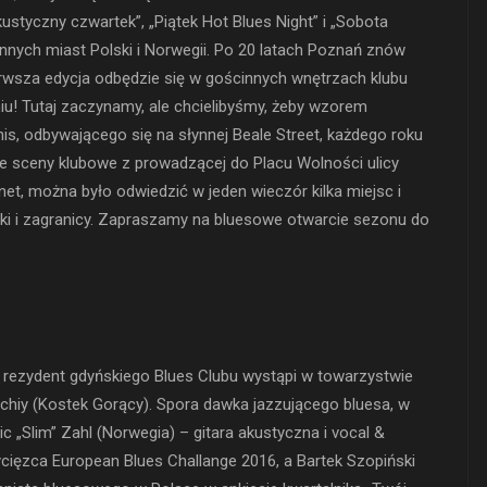
ustyczny czwartek”, „Piątek Hot Blues Night” i „Sobota
nnych miast Polski i Norwegii. Po 20 latach Poznań znów
rwsza edycja odbędzie się w gościnnych wnętrzach klubu
u! Tutaj zaczynamy, ale chcielibyśmy, żeby wzorem
is, odbywającego się na słynnej Beale Street, każdego roku
e sceny klubowe z prowadzącej do Placu Wolności ulicy
net, można było odwiedzić w jeden wieczór kilka miejsc i
ski i zagranicy. Zapraszamy na bluesowe otwarcie sezonu do
a, rezydent gdyńskiego Blues Clubu wystąpi w towarzystwie
achiy (Kostek Gorący). Spora dawka jazzującego bluesa, w
ric „Slim” Zahl (Norwegia) – gitara akustyczna i vocal &
ycięzca European Blues Challange 2016, a Bartek Szopiński