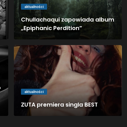
aktualności
Chullachaqui zapowiada album
„Epiphanic Perdition”
o
aktualności
ZUTA premiera singla BEST