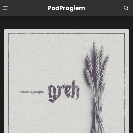
PodProgiem