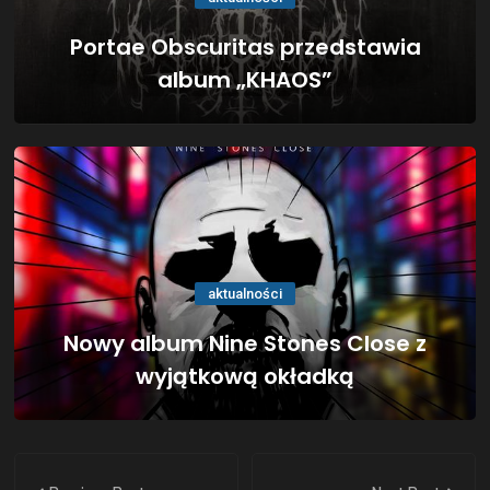
Portae Obscuritas przedstawia
album „KHAOS”
aktualności
Nowy album Nine Stones Close z
wyjątkową okładką