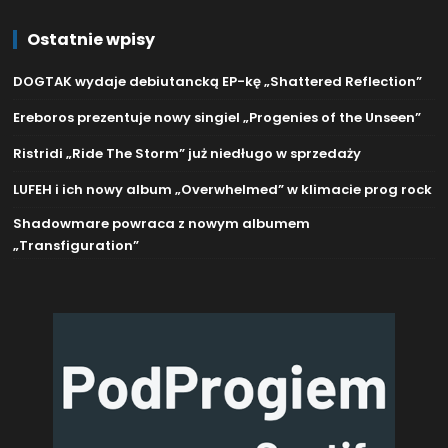
Ostatnie wpisy
DOGTAK wydaje debiutancką EP-kę „Shattered Reflection”
Ereboros prezentuje nowy singiel „Progenies of the Unseen”
Ristridi „Ride The Storm” już niedługo w sprzedaży
LUFEH i ich nowy album „Overwhelmed” w klimacie prog rock
Shadowmare powraca z nowym albumem
„Transfiguration”