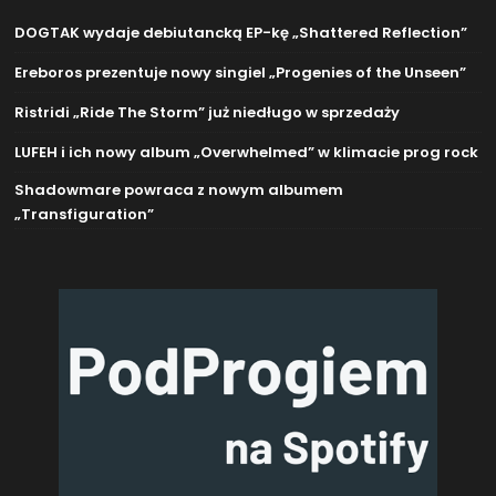
DOGTAK wydaje debiutancką EP-kę „Shattered Reflection”
Ereboros prezentuje nowy singiel „Progenies of the Unseen”
Ristridi „Ride The Storm” już niedługo w sprzedaży
LUFEH i ich nowy album „Overwhelmed” w klimacie prog rock
Shadowmare powraca z nowym albumem
„Transfiguration”