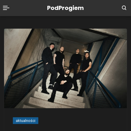
PodProgiem
aktualności