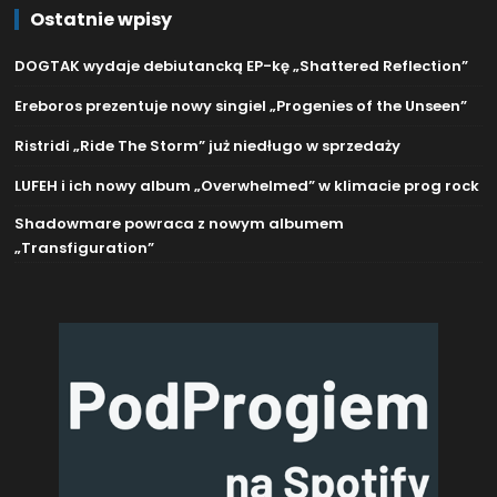
Ostatnie wpisy
DOGTAK wydaje debiutancką EP-kę „Shattered Reflection”
Ereboros prezentuje nowy singiel „Progenies of the Unseen”
Ristridi „Ride The Storm” już niedługo w sprzedaży
LUFEH i ich nowy album „Overwhelmed” w klimacie prog rock
Shadowmare powraca z nowym albumem
„Transfiguration”