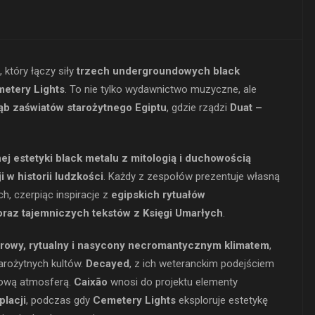
, który łączy siły
trzech undergroundowych black
etery Lights
. To nie tylko wydawnictwo muzyczne, ale
ąb zaświatów starożytnego Egiptu
, gdzie rządzi
Duat –
j estetyki black metalu z mitologią i duchowością
i w historii ludzkości
. Każdy z zespołów prezentuje własną
ch, czerpiąc inspiracje z
egipskich rytuałów
oraz tajemniczych tekstów z Księgi Umarłych
.
rowy, rytualny i nasycony necromantycznym klimatem
,
arożytnych kultów.
Decayed
, z ich weteranckim podejściem
obową atmosferą.
Caixão
wnosi do projektu elementy
placji
, podczas gdy
Cemetery Lights
eksploruje estetykę