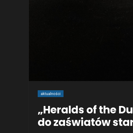
aktualności
„Heralds of the D
do zaświatów sta