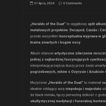
31 lipca, 2024
0 Comments
„Heralds of the Duat”
to wyjątkowy
split album
metalowych projektów
:
Decayed
,
Caixão
i
Cem
przede wszystkim
konceptualna wyprawa w gł
kraina zmarłych i bogów nocy
.
Album stanowi
artystyczne zderzenie mroczne
jednej z najbardziej fascynujących cywilizacj
interpretację przejścia duszy przez świat umarły
pogrzebowych, mitów o Ozyrysie i Anubisie 
Muzycznie
„Heralds of the Duat”
to materiał
su
idealnie oddający aurę
niepokoju i majestatu
st
do black metalu, łączy pierwotną dzikość z gr
okultystycznej medytacji i funeralnej kontem