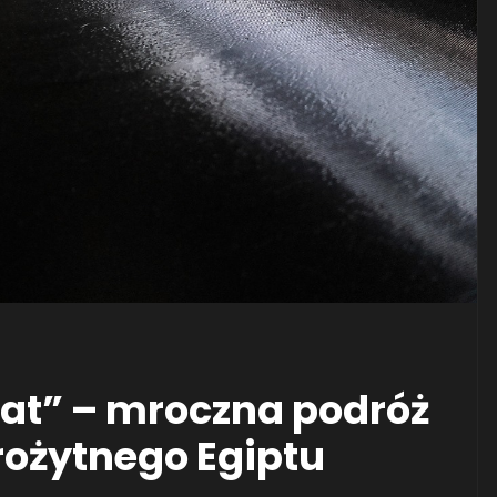
uat” – mroczna podróż
rożytnego Egiptu