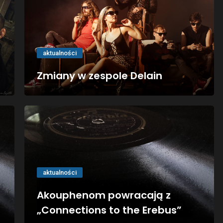
aktualności
Zmiany w zespole Delain
aktualności
Akouphenom powracają z
„Connections to the Erebus”