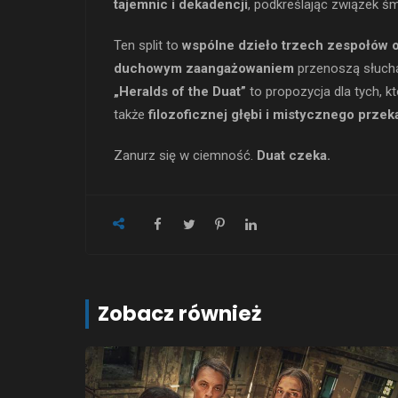
tajemnic i dekadencji
, podkreślając związek śm
Ten split to
wspólne dzieło trzech zespołów 
duchowym zaangażowaniem
przenoszą słuch
„Heralds of the Duat”
to propozycja dla tych, kt
także
filozoficznej głębi i mistycznego prze
Zanurz się w ciemność.
Duat czeka.
Zobacz również