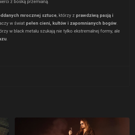
ierci z boską przemianą.
oddanych mrocznej sztuce
, którzy z
prawdziwą pasją i
aczy w świat
pełen cieni, kultów i zapomnianych bogów
.
órzy w black metalu szukają nie tylko ekstremalnej formy, ale
kazu
.