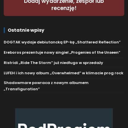
Dodaj wydarzenie, zespół lub
recenzję!
Ostatnie wpisy
DOGTAK wydaje debiutancką EP-kę „Shattered Reflection”
Ereboros prezentuje nowy singiel „Progenies of the Unseen”
Ristridi „Ride The Storm” już niedługo w sprzedaży
LUFEH i ich nowy album „Overwhelmed” w klimacie prog rock
Shadowmare powraca z nowym albumem
„Transfiguration”