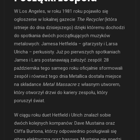
W Los Angeles, w roku 1981 roku pojawiło się
ogłoszenie w lokalnej gazecie
The Recycler
(która
istnieje do dnia dzisiejszego) dzięki któremu dochodzi
do spotkania dwóch początkujących muzyków
metalowych: Jamesa Hetfielda – gitarzysty i Larsa
Ulricha – perkusisty. Już po pierwszych spotkaniach
James i Lars postanawiają założyć zespół. 28
października tego samego roku oficjalnie sformowali
zespół i również tego dnia Metallica dostała miejsce
na składance
Metal Massacre
z własnym utworem,
który otworzył drzwi do kariery zespołu, który
poruszył świat.
W ciągu roku duet Hetfield i Ulrich znalazł sobie
dwóch kolejnych kompanów: Dave Mustaina oraz
Cliffa Burtona, którzy odpowiednio posługiwali się
gitarą elektryczną oraz basową. Mustaine nie spędzi