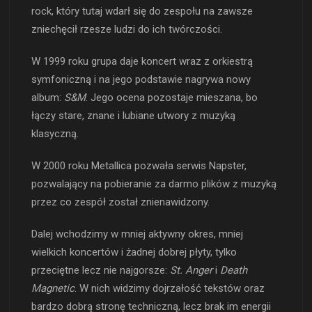
rock, który tutaj wdarł się do zespołu na zawsze
zniechęcił rzesze ludzi do ich twórczości.
W 1999 roku grupa daje koncert wraz z orkiestrą
symfoniczną i na jego podstawie nagrywa nowy
album:
S&M
. Jego ocena pozostaje mieszana, bo
łączy stare, znane i lubiane utwory z muzyką
klasyczną.
W 2000 roku Metallica pozwała serwis Napster,
pozwalający na pobieranie za darmo plików z muzyką
przez co zespół został znienawidzony.
Dalej wchodzimy w mniej aktywny okres, mniej
wielkich koncertów i żadnej dobrej płyty, tylko
przeciętne lecz nie najgorsze:
St. Anger
i
Death
Magnetic
. W nich widzimy dojrzałość tekstów oraz
bardzo dobrą stronę techniczną, lecz brak im energii