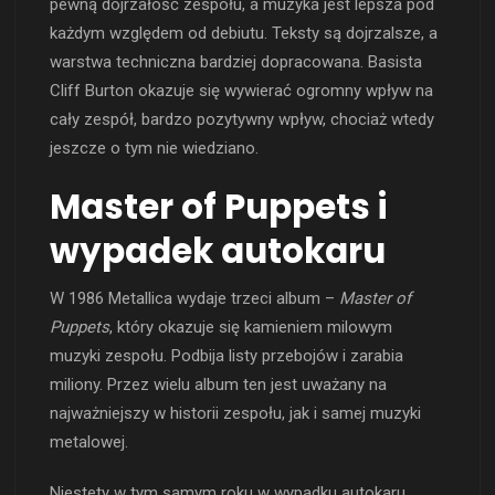
pewną dojrzałość zespołu, a muzyka jest lepsza pod
każdym względem od debiutu. Teksty są dojrzalsze, a
warstwa techniczna bardziej dopracowana. Basista
Cliff Burton okazuje się wywierać ogromny wpływ na
cały zespół, bardzo pozytywny wpływ, chociaż wtedy
jeszcze o tym nie wiedziano.
Master of Puppets i
wypadek autokaru
W 1986 Metallica wydaje trzeci album –
Master of
Puppets
, który okazuje się kamieniem milowym
muzyki zespołu. Podbija listy przebojów i zarabia
miliony. Przez wielu album ten jest uważany na
najważniejszy w historii zespołu, jak i samej muzyki
metalowej.
Niestety w tym samym roku w wypadku autokaru