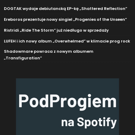
DOGTAK wydaje debiutancką EP-kę „Shattered Reflection”
Ereboros prezentuje nowy singiel „Progenies of the Unseen”
Ristridi „Ride The Storm” już niedługo w sprzedaży
LUFEH i ich nowy album „Overwhelmed” w klimacie prog rock
Shadowmare powraca z nowym albumem
„Transfiguration”