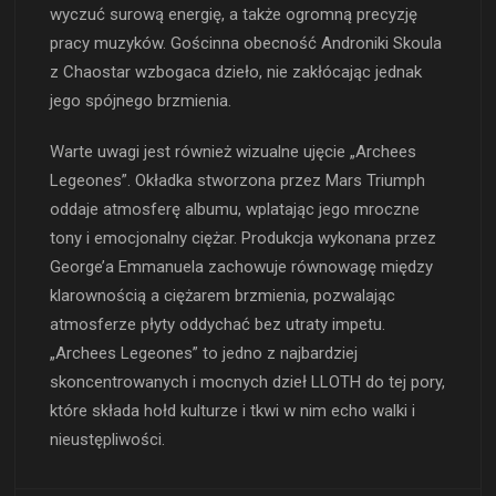
wyczuć surową energię, a także ogromną precyzję
pracy muzyków. Gościnna obecność Androniki Skoula
z Chaostar wzbogaca dzieło, nie zakłócając jednak
jego spójnego brzmienia.
Warte uwagi jest również wizualne ujęcie „Archees
Legeones”. Okładka stworzona przez Mars Triumph
oddaje atmosferę albumu, wplatając jego mroczne
tony i emocjonalny ciężar. Produkcja wykonana przez
George’a Emmanuela zachowuje równowagę między
klarownością a ciężarem brzmienia, pozwalając
atmosferze płyty oddychać bez utraty impetu.
„Archees Legeones” to jedno z najbardziej
skoncentrowanych i mocnych dzieł LLOTH do tej pory,
które składa hołd kulturze i tkwi w nim echo walki i
nieustępliwości.