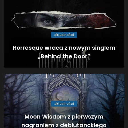
aktualności
Horresque wraca z nowym singlem
„Behind the Door”
aktualności
Moon Wisdom z pierwszym
nagraniem z debiutanckiego