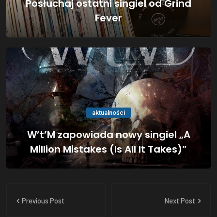
Posłuchaj ostatni singiel od Grind
Fever
aktualności
W’t’M zapowiada nowy singiel „A
Million Mistakes (Is All It Takes)”
Previous Post
Next Post