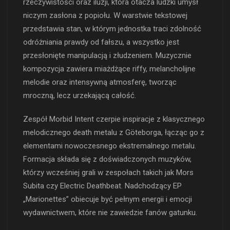
rzeczywistości oraz iluzji, która otacza ludzki umysł
niczym zasłona z popiołu. W warstwie tekstowej
przedstawia stan, w którym jednostka traci zdolność
odróżniania prawdy od fałszu, a wszystko jest
przesłonięte manipulacją i złudzeniem. Muzycznie
kompozycja zawiera miażdżące riffy, melancholijne
melodie oraz intensywną atmosferę, tworząc
mroczną, lecz urzekającą całość.
Zespół Morbid Intent czerpie inspiracje z klasycznego
melodicznego death metalu z Göteborga, łącząc go z
elementami nowoczesnego ekstremalnego metalu.
Formacja składa się z doświadczonych muzyków,
którzy wcześniej grali w zespołach takich jak Mors
Subita czy Electric Deathbeat. Nadchodzący EP
„Marionettes” obiecuje być pełnym energii i emocji
wydawnictwem, które nie zawiedzie fanów gatunku.