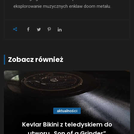
eksplorowanie muzycznych enklaw doom metalu.
Zobacz również
aktualności
Kevlar Bikini z teledyskiem do
utworu „Son of a Grinder”