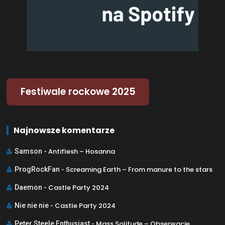
Festiwale rockowe 2025
Najnowsze komentarze
Antiflesh – Hosanna
Samson
-
Screaming Earth – From manure to the stars
ProgRockFan
-
Castle Party 2024
Daemon
-
Castle Party 2024
Nie nie nie
-
Mass Solitude – Obserwacje
Peter Steele Enthusiast
-