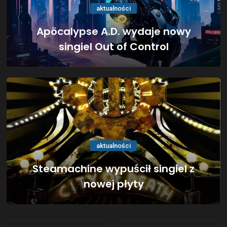
aktualności
Apöcalypse A.D. wydaje nowy
singiel Out of Control
aktualności
Steamachine wypuścił singiel z
nowej płyty