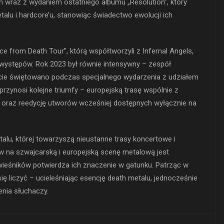
m wraz z wydaniem ostatniego albumu „Resolution”, który
talu i hardcore’u, stanowiąc świadectwo ewolucji ich
ce from Death Tour”, którą współtworzyli z Infernal Angels,
ystępów. Rok 2023 był równie intensywny – zespół
cie świętowano podczas specjalnego wydarzenia z udziałem
 przynosi kolejne triumfy – europejską trasę wspólnie z
” oraz reedycję utworów wcześniej dostępnych wyłącznie na
talu, której towarzyszą nieustanne trasy koncertowe i
w na szwajcarską i europejską scenę metalową jest
wieśników potwierdza ich znaczenie w gatunku. Patrząc w
 się liczyć – ucieleśniając esencję death metalu, jednocześnie
enia słuchaczy.