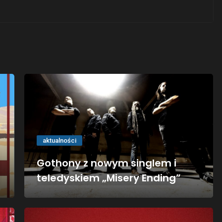
aktualności
Gothony z nowym singlem i
teledyskiem „Misery Ending”