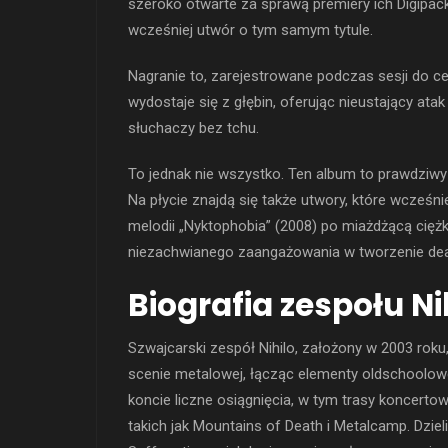
szeroko otwarte za sprawą premiery ich Digipac
wcześniej utwór o tym samym tytule.
Nagranie to, zarejestrowane podczas sesji do ce
wydostaje się z głębin, oferując nieustający atak 
słuchaczy bez tchu.
To jednak nie wszystko. Ten album to prawdziwy 
Na płycie znajdą się także utwory, które wcześn
melodii „Nyktophobia” (2008) po miażdżącą ciężk
niezachwianego zaangażowania w tworzenie deat
Biografia zespołu Ni
Szwajcarski zespół Nihilo, założony w 2003 roku,
scenie metalowej, łącząc elementy oldschoolowe
koncie liczne osiągnięcia, w tym trasy koncert
takich jak Mountains of Death i Metalcamp. Dziel