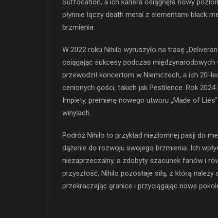
Suffocation, a ich kariera osiągnęła nowy pozio
płynnie łączy death metal z elementami black me
brzmienia.
W 2022 roku Nihilo wyruszyło na trasę „Deliveran
osiągając sukcesy podczas międzynarodowych w
przewodził koncertom w Niemczech, a ich 20-le
cenionych gości, takich jak Pestilence. Rok 2024
Impiety, premierę nowego utworu „Made of Lies
winylach.
Podróż Nihilo to przykład niezłomnej pasji do me
dążenie do rozwoju swojego brzmienia. Ich wpły
niezaprzeczalny, a zdobyty szacunek fanów i ró
przyszłość, Nihilo pozostaje siłą, z którą należy
przekraczając granice i przyciągając nowe pokol