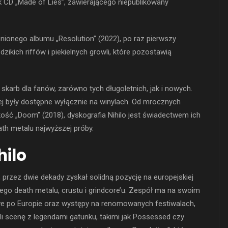
k CD „Made of Lies”, zawierającego niepublikowany
nionego albumu „Resolution” (2022), po raz pierwszy
dzikich riffów i piekielnych growli, które pozostawią
skarb dla fanów, zarówno tych długoletnich, jak i nowych.
iej były dostępne wyłącznie na winylach. Od mrocznych
ość „Doom” (2018), dyskografia Nihilo jest świadectwem ich
h metalu najwyższej próby.
hilo
 przez dwie dekady zyskał solidną pozycję na europejskiej
go death metalu, crustu i grindcore’u. Zespół ma na swoim
owe po Europie oraz występy na renomowanych festiwalach,
ili scenę z legendami gatunku, takimi jak Possessed czy