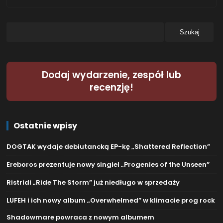
Dodaj wydarzenie, zespół lub
recenzję!
Ostatnie wpisy
DOGTAK wydaje debiutancką EP-kę „Shattered Reflection”
Ereboros prezentuje nowy singiel „Progenies of the Unseen”
Ristridi „Ride The Storm” już niedługo w sprzedaży
LUFEH i ich nowy album „Overwhelmed” w klimacie prog rock
Shadowmare powraca z nowym albumem