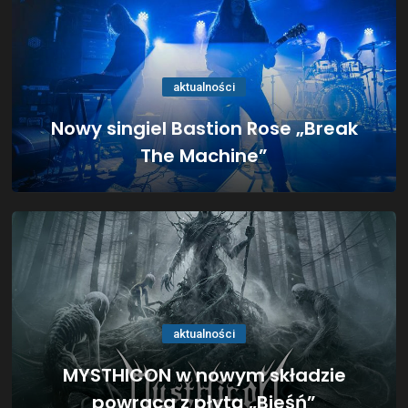
aktualności
Nowy singiel Bastion Rose „Break
The Machine”
aktualności
MYSTHICON w nowym składzie
powraca z płytą „Bieśń”