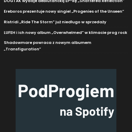
DOGTAK wydaje debiutancką EP-kę „Shattered Reflection”
Ereboros prezentuje nowy singiel „Progenies of the Unseen”
Ristridi „Ride The Storm” już niedługo w sprzedaży
LUFEH i ich nowy album „Overwhelmed” w klimacie prog rock
Shadowmare powraca z nowym albumem
„Transfiguration”