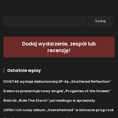
Dodaj wydarzenie, zespół lub
recenzję!
Ostatnie wpisy
DOGTAK wydaje debiutancką EP-kę „Shattered Reflection”
Ereboros prezentuje nowy singiel „Progenies of the Unseen”
Ristridi „Ride The Storm” już niedługo w sprzedaży
LUFEH i ich nowy album „Overwhelmed” w klimacie prog rock