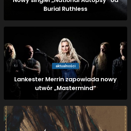
Nowy singiel „National Autopsy” od
Burial Ruthless
aktualności
Lankester Merrin zapowiada nowy
utwór „Mastermind”