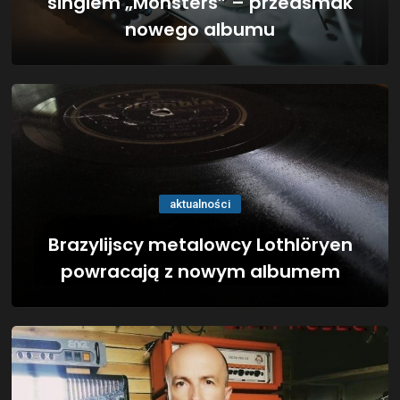
singiem „Monsters” – przedsmak
nowego albumu
aktualności
Brazylijscy metalowcy Lothlöryen
powracają z nowym albumem