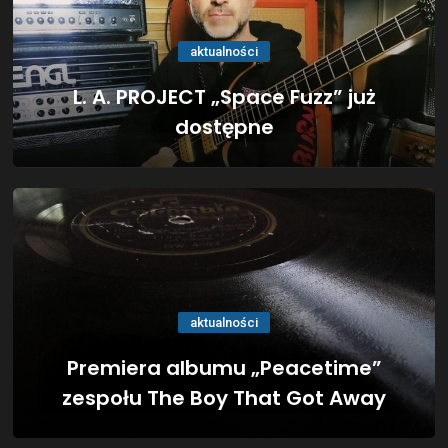
aktualności
L. A. PROJECT „Space Fuzz” już
dostępne
aktualności
Premiera albumu „Peacetime”
zespołu The Boy That Got Away