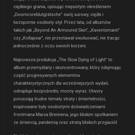
ciężkiego grania, opisując mięsistym określeniem
„Doomcoreblutgrätsche” swój surowy, ciężki i
bezspornie osobisty styl. Przez lata, od albumów
takich jak „Beyond An Armoured Skin”, „Kaventsmann”
czy „Kollapsar”, nie przestawał ewoluować, nie tracąc
jednocześnie z oczu swoich korzeni.
Najnowsza produkcja „The Slow Dying of Light” to
album przemyślany i skoncentrowany, który zdejmując
część progresywnych elementów
charakterystycznych dla wcześniejszych wydań,
odnajduje bezpośredni, mocny wyraz. Utwory
poruszają trudne tematy straty i śmiertelności,
inspirowane były osobistymi doświadczeniami
frontmana Marsa Brennena, jego bliskim spotkaniem
ze śmiercią, pandemią oraz stratą bliskich przyjaciół.