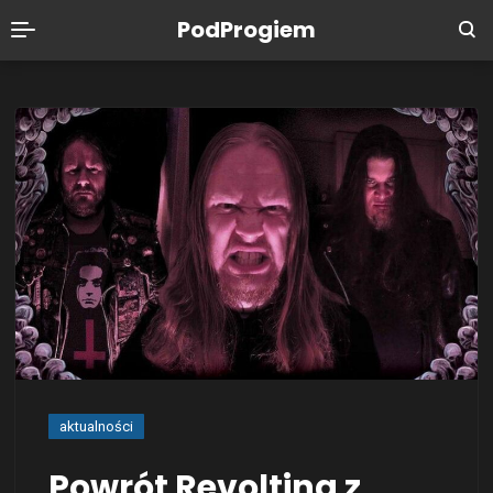
PodProgiem
aktualności
Powrót Revolting z