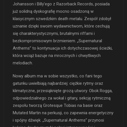
Johansson i Billy’ego z Razorback Records, posiada
już solidną dyskografię mocno osadzoną w
klasycznym szwedzkim death metalu. Zespół zdobył
uznanie dzięki swoim wydawnictwom, które cechują
się charakterystycznymi, brutalnymi riffami i
bezkompromisowym brzmieniem. „Supernatural
Anthems” to kontynuacja ich dotychczasowej ścieżki,
która wciąż bazuje na mrocznych i chwytliwych
melodiach.
Nowy album ma w sobie wszystko, co fani tego
gatunku uwielbiają najbardziej: ciężkie rytmy oraz
klimatyczne, przesiąknięte grozą utwory. Obok Rogga,
odpowiedzialnego za wokal i gitary, sekcję rytmiczną
zespołu tworzą Grotesque Tobias na basie oraz
Mutated Martin na perkusji, co zapewnia energetyczny
i spójny dźwięk. „Supernatural Anthems” przynosi