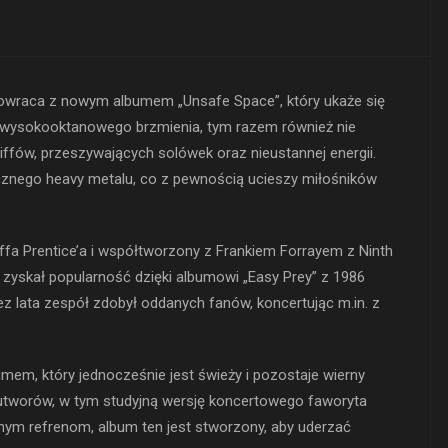
owraca z nowym albumem „Unsafe Space”, który ukaże się
o wysokooktanowego brzmienia, tym razem również nie
iffów, przeszywających solówek oraz nieustannej energii.
ycznego heavy metalu, co z pewnością ucieszy miłośników
fa Prentice’a i współtworzony z Frankiem Forrayem z Ninth
, zyskał popularność dzięki albumowi „Easy Prey” z 1986
z lata zespół zdobył oddanych fanów, koncertując m.in. z
umem, który jednocześnie jest świeży i pozostaje wierny
utworów, w tym studyjną wersję koncertowego faworyta
żnym refrenom, album ten jest stworzony, aby uderzać