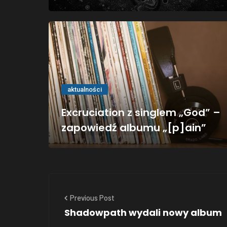
aktualności
Excruciation z singlem „God” –
zapowiedź albumu „[p]ain”
Previous Post
Shadowpath wydali nowy album