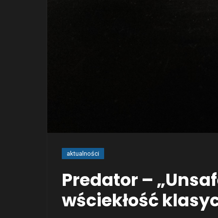
aktualności
Predator – „Unsa
wściekłość klasy