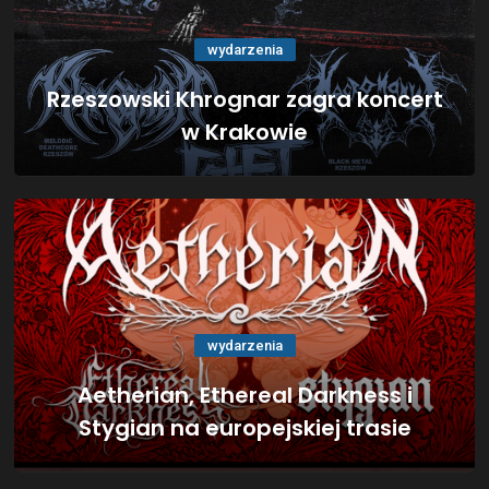
wydarzenia
Rzeszowski Khrognar zagra koncert
w Krakowie
wydarzenia
Aetherian, Ethereal Darkness i
Stygian na europejskiej trasie