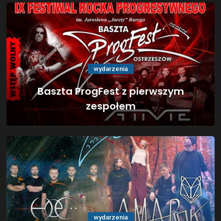
wydarzenia
Baszta ProgFest z pierwszym
zespołem
wydarzenia