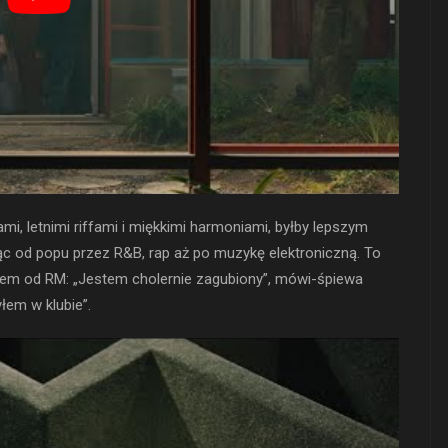
i, letnimi riffami i miękkimi harmoniami, byłby lepszym
ąc od popu przez R&B, rap aż po muzykę elektroniczną. To
iem od RM: „Jestem cholernie zagubiony”, mówi-śpiewa
łem w klubie”.