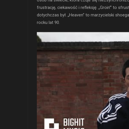
osób na świecie, która czuje się niezsynchroniz
frustrację, ciekawość i refleksję. „Groin’” to sfr
dotychczas był. „Heaven” to marzycielski shoeg
rocku lat 90.