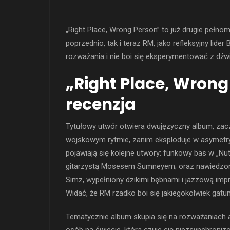
„Right Place, Wrong Person” to już drugie peł
poprzednio, tak i teraz RM, jako refleksyjny lid
rozważania i nie boi się eksperymentować z dźw
„Right Place, Wrong
recenzja
Tytułowy utwór otwiera dwujęzyczny album, zacz
wojskowym rytmie, zanim eksploduje w asymetr
pojawiają się kolejne utwory: funkowy bas w „Nu
gitarzystą Mosesem Sumneyem; oraz nawiedzony h
Simz, wypełniony dzikimi bębnami i jazzową impr
Widać, że RM rzadko boi się jakiegokolwiek gat
Tematycznie album skupia się na rozważaniach a