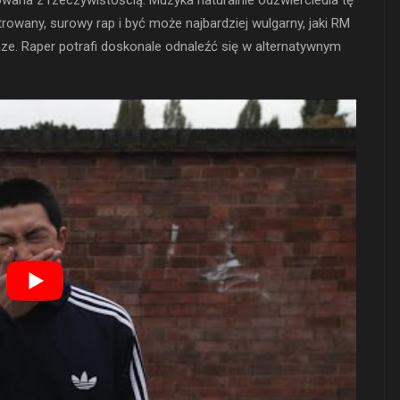
owana z rzeczywistością. Muzyka naturalnie odzwierciedla tę
ustrowany, surowy rap i być może najbardziej wulgarny, jaki RM
aze. Raper potrafi doskonale odnaleźć się w alternatywnym