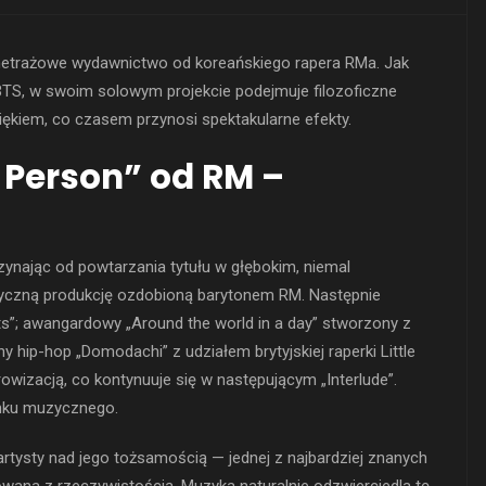
nometrażowe wydawnictwo od koreańskiego rapera RMa. Jak
er BTS, w swoim solowym projekcie podejmuje filozoficzne
iękiem, co czasem przynosi spektakularne efekty.
 Person” od RM –
ynając od powtarzania tytułu w głębokim, niemal
yczną produkcję ozdobioną barytonem RM. Następnie
ts”; awangardowy „Around the world in a day” stworzony z
ip-hop „Domodachi” z udziałem brytyjskiej raperki Little
owizacją, co kontynuuje się w następującym „Interlude”.
unku muzycznego.
rtysty nad jego tożsamością — jednej z najbardziej znanych