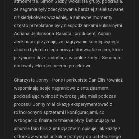
atmosferze. Simon Saxby, wokalista grupy, podkreśla,
że nagrania były zdecydowanie bardziej zrelaksowane,
niż kiedykolwiek wcześniej, a zabawne momenty
często przeplatane były niespodziankami kulinarnymi
Adriana Jenkinsona. Basista i producent, Adrian
Jenkinson, przyznaje, że nagrywanie koncepcyjnego
albumu było dla niego nowym doświadczeniem, które
przyniosło dużo radości, a wspólne żarty z Simonem
dodawały lekkości całemu projektowi.
Gitarzysta Jonny Hirons i perkusista Dan Ellis również
wspominają sesje nagraniowe z entuzjazmem,
podkreślając wolność twórczą, jaką mieli podczas
procesu. Jonny miał okazję eksperymentować z
różnorodnymi sprzętami i konfiguracjami, co
wzbogaciło finalne brzmienie płyty. Debiutujący na
albumie Dan Ellis z entuzjazmem opisuje, jak każdy z
członków wnosił unikalne pomysły do ostatecznego