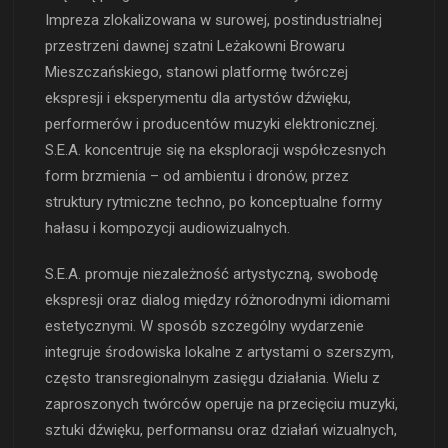
Impreza zlokalizowana w surowej, postindustrialnej
przestrzeni dawnej szatni Leżakowni Browaru
Mieszczańskiego, stanowi platformę twórczej
ekspresji i eksperymentu dla artystów dźwięku,
performerów i producentów muzyki elektronicznej.
S.E.A. koncentruje się na eksploracji współczesnych
form brzmienia – od ambientu i dronów, przez
struktury rytmiczne techno, po konceptualne formy
hałasu i kompozycji audiowizualnych.
S.E.A. promuje niezależność artystyczną, swobodę
ekspresji oraz dialog między różnorodnymi idiomami
estetycznymi. W sposób szczególny wydarzenie
integruje środowiska lokalne z artystami o szerszym,
często transregionalnym zasięgu działania. Wielu z
zaproszonych twórców operuje na przecięciu muzyki,
sztuki dźwięku, performansu oraz działań wizualnych,