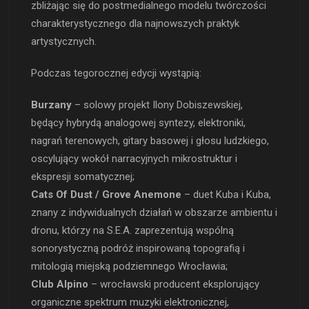
zbliżając się do postmedialnego modelu twórczości
charakterystycznego dla najnowszych praktyk
artystycznych.
Podczas tegorocznej edycji wystąpią:
Burzany
– solowy projekt Ilony Dobiszewskiej,
będący hybrydą analogowej syntezy, elektroniki,
nagrań terenowych, gitary basowej i głosu ludzkiego,
oscylujący wokół narracyjnych mikrostruktur i
ekspresji somatycznej;
Cats Of Dust / Grove Anemone
– duet Kuba i Kuba,
znany z indywidualnych działań w obszarze ambientu i
dronu, którzy na S.E.A. zaprezentują wspólną
sonorystyczną podróż inspirowaną topografią i
mitologią miejską podziemnego Wrocławia;
Club Alpino
– wrocławski producent eksplorujący
organiczne spektrum muzyki elektronicznej,