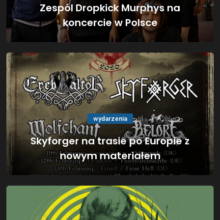
Zespól Dropkick Murphys na
koncercie w Polsce
wydarzenia
Skyforger na trasie po Europie z
nowym materiałem