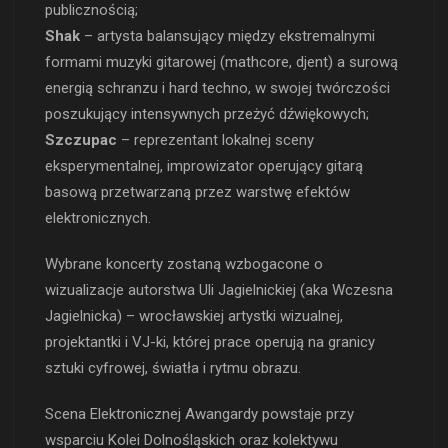
publicznością;
Shak
– artysta balansujący między ekstremalnymi
formami muzyki gitarowej (mathcore, djent) a surową
energią schranzu i hard techno, w swojej twórczości
poszukujący intensywnych przeżyć dźwiękowych;
Szczupac
– reprezentant lokalnej sceny
eksperymentalnej, improwizator operujący gitarą
basową przetwarzaną przez warstwę efektów
elektronicznych.
Wybrane koncerty zostaną wzbogacone o
wizualizacje autorstwa Uli Jagielnickiej (aka Wczesna
Jagielnicka) – wrocławskiej artystki wizualnej,
projektantki i VJ-ki, której prace operują na granicy
sztuki cyfrowej, światła i rytmu obrazu.
Scena Elektronicznej Awangardy powstaje przy
wsparciu Kolei Dolnośląskich oraz kolektywu