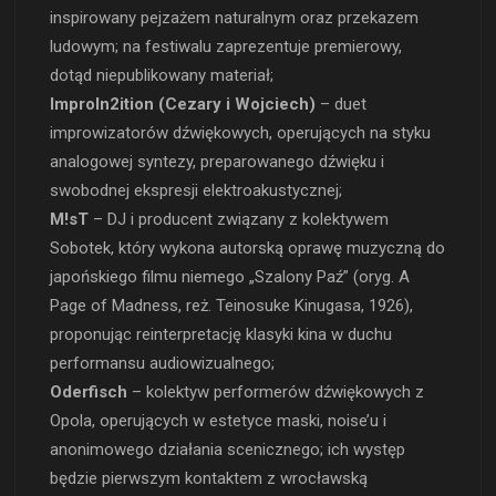
inspirowany pejzażem naturalnym oraz przekazem
ludowym; na festiwalu zaprezentuje premierowy,
dotąd niepublikowany materiał;
ImproIn2ition (Cezary i Wojciech)
– duet
improwizatorów dźwiękowych, operujących na styku
analogowej syntezy, preparowanego dźwięku i
swobodnej ekspresji elektroakustycznej;
M!sT
– DJ i producent związany z kolektywem
Sobotek, który wykona autorską oprawę muzyczną do
japońskiego filmu niemego „Szalony Paź” (oryg. A
Page of Madness, reż. Teinosuke Kinugasa, 1926),
proponując reinterpretację klasyki kina w duchu
performansu audiowizualnego;
Oderfisch
– kolektyw performerów dźwiękowych z
Opola, operujących w estetyce maski, noise’u i
anonimowego działania scenicznego; ich występ
będzie pierwszym kontaktem z wrocławską