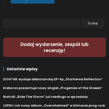
Dodaj wydarzenie, zespół lub
recenzję!
Ostatnie wpisy
DOGTAK wydaje debiutancką EP-kę „Shattered Reflection”
Ereboros prezentuje nowy singiel „Progenies of the Unseen”
Ristridi „Ride The Storm” już niedługo w sprzedaży
LUFEH i ich nowy album „Overwhelmed” w klimacie prog rock