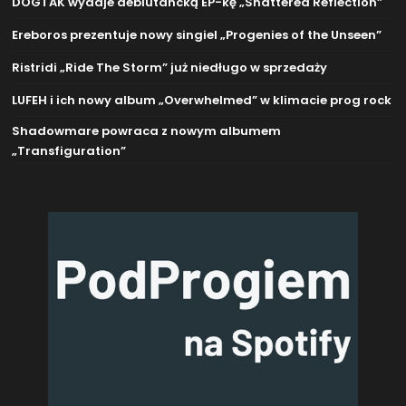
DOGTAK wydaje debiutancką EP-kę „Shattered Reflection”
Ereboros prezentuje nowy singiel „Progenies of the Unseen”
Ristridi „Ride The Storm” już niedługo w sprzedaży
LUFEH i ich nowy album „Overwhelmed” w klimacie prog rock
Shadowmare powraca z nowym albumem
„Transfiguration”