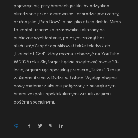
pojawiają się przy bramach piekła, by odzyskać
skradzione przez czarownice i czarodziejów rzeczy,
służąc jako „Pies Boży”, a nie jako sługa diabła. Mimo
to został uznany za czarownika i skazany na
publiczne wychłostanie, po czym zniknął bez
śladu.\n\nZespół opublikował także teledysk do
„Hound of God”, który można zobaczyć na YouTube.
W 2025 roku Skyforger będzie świętować swoje 30-
lecie, organizując specjalną premierę „Teikas” 3 maja
w Xiaomi Arena w Rydze w Łotwie. Występ obejmie
nowy materiał z albumu połączony z największymi
hitami zespołu, spektakularnymi wizualizacjami i
gośćmi specjalnymi.