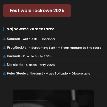
Festiwale rockowe 2025
Najnowsze komentarze
Antiflesh – Hosanna
Samson
-
Screaming Earth – From manure to the stars
ProgRockFan
-
Castle Party 2024
Daemon
-
Castle Party 2024
Nie nie nie
-
Mass Solitude – Obserwacje
Peter Steele Enthusiast
-