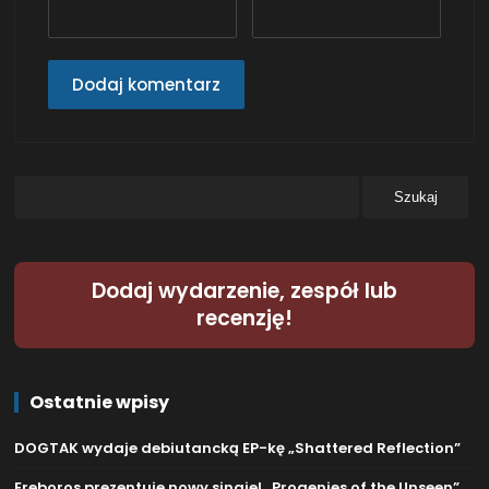
Dodaj wydarzenie, zespół lub
recenzję!
Ostatnie wpisy
DOGTAK wydaje debiutancką EP-kę „Shattered Reflection”
Ereboros prezentuje nowy singiel „Progenies of the Unseen”