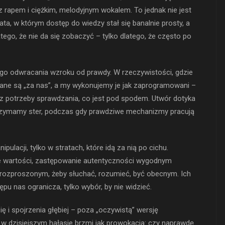
 rapem i ciężkim, melodyjnym wokalem. To jednak nie jest
ta, w którym dostęp do wiedzy stał się banalnie prosty, a
tego, że nie da się zobaczyć – tylko dlatego, że często po
ego odwracania wzroku od prawdy. W rzeczywistości, gdzie
wane są „za nas”, a my wykonujemy je jak zaprogramowani –
z potrzeby sprawdzania, co jest pod spodem. Utwór dotyka
e trzymamy ster, podczas gdy prawdziwe mechanizmy pracują
pulacji, tylko w stratach, które idą za nią po cichu.
ie wartości, zastępowanie autentyczności wygodnym
rozproszonym, żeby słuchać, rozumieć, być obecnym. Ich
ępu nas ogranicza, tylko wybór, by nie widzieć.
ię i spojrzenia głębiej – poza „oczywistą” wersję
e w dzisiejszym hałasie brzmi jak prowokacja: czy naprawdę