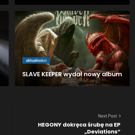
aktualności
SLAVE KEEPER wydał nowy album
Next Post
HEGONY dokręca śrubę na EP
„Deviations”