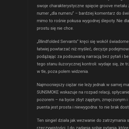
swoje charakterystyczne spięcie groove metalu z
numer „dla numeru” – bardziej komentarz do świa
mimo to rośnie pokusa wygodnej ślepoty. Nie dla
prostu się nie chce.
„Blindfolded Servants” kręci się wokół świadom
łatwiej powtarzać niż myśleć, decyzje podejmo
podążając za podsuwaną narracją bez pytań i be
tego stanu iluzorycznej kontroli: wydaje się, ż
w tle, poza polem widzenia.
Najmocniejszy ciężar nie leży jednak w samej mani
SUNSMOKE wskazuje na rozpad relacji, spłycan
pozorem – na bycie zbyt zajętym, zmęczonym i 
puenta jest prosta i niewygodna: to nie brak dost
Ten singiel działa jak wezwanie do zatrzymania s
rzeczywistości. I do zadania sobie pytania, któr