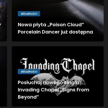
aktualności
y
Nowa płyta „Poison Cloud”
Porcelain Dancer już dostępna
aktualności
Posłuchaj nowego singla
Invading Chapel „Signs From
Beyond”