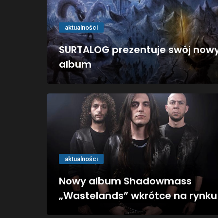
aktualności
SURTALOG prezentuje swój now
album
aktualności
Nowy album Shadowmass
„Wastelands” wkrótce na rynku