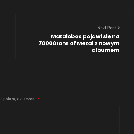
Next Post
Matalobos pojawi się na
70000tons of Metal z nowym
albumem
 pola są oznaczone
*