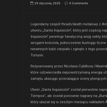
29 stycznia, 2025
0 Comments
Legendarny zespół thrash/death metalowy z Amer
utworu „Santa Inquisición”, który jest częścią 
Inquisición” penetruje fanatyczną wizję sekty, 
wrogami kościoła, jednocześnie ilustrując liczne
niewinnych ludzi cierpiało i zginęło z tego powod
Torturer.
Reżyserowany przez Nicolasa Cubillosa i Maximi
które odzwierciedla niepowstrzymaną energię u
zamętu, ukazując przerażające sceny płonących 
Utwór „Santa Inquisición” został pierwotnie napi
Tiempos”, ale został ponownie nagrany na „Bur
który ukazał się w zeszłym miesiącu nakładem Au