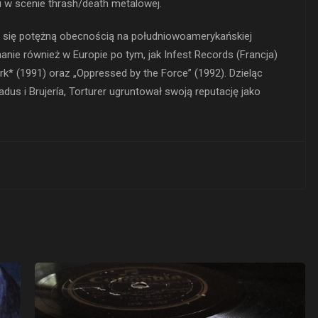
 w scenie thrash/death metalowej.
ał się potężną obecnością na południowoamerykańskiej
anie również w Europie po tym, jak Infest Records (Francja)
k* (1991) oraz „Oppressed by the Force” (1992). Dzieląc
dus i Brujería, Torturer ugruntował swoją reputację jako