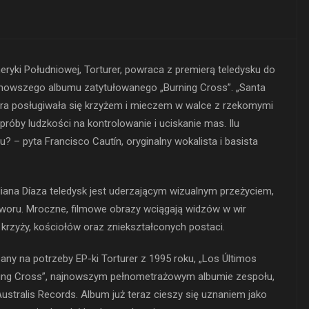
yki Południowej, Torturer, powraca z premierą teledysku do
najnowszego albumu zatytułowanego „Burning Cross”. „Santa
która posługiwała się krzyżem i mieczem w walce z rzekomymi
 próby ludzkości na kontrolowanie i uciskanie mas. Ilu
u? – pyta Francisco Cautín, oryginalny wokalista i basista
liana Díaza teledysk jest uderzającym wizualnym przeżyciem,
tworu. Mroczne, filmowe obrazy wciągają widzów w wir
krzyży, kościołów oraz zniekształconych postaci.
sany na potrzeby EP-ki Torturer z 1995 roku, „Los Últimos
ning Cross”, najnowszym pełnometrażowym albumie zespołu,
stralis Records. Album już teraz cieszy się uznaniem jako