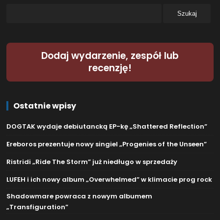
Dodaj wydarzenie, zespół lub
recenzję!
Ostatnie wpisy
DOGTAK wydaje debiutancką EP-kę „Shattered Reflection”
Ereboros prezentuje nowy singiel „Progenies of the Unseen”
Ristridi „Ride The Storm” już niedługo w sprzedaży
LUFEH i ich nowy album „Overwhelmed” w klimacie prog rock
Shadowmare powraca z nowym albumem
„Transfiguration”