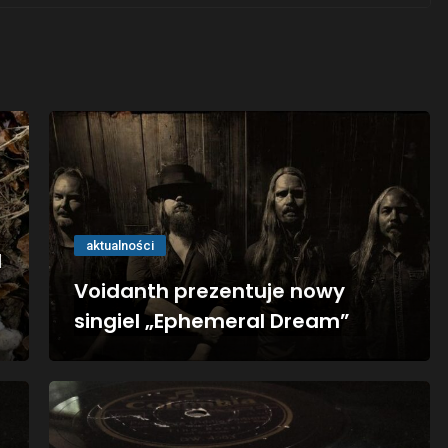
aktualności
l
Voidanth prezentuje nowy
singiel „Ephemeral Dream”