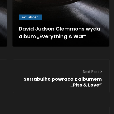
aktualności
David Judson Clemmons wyda
album „Everything A War”
Next Post
Serrabulho powraca z albumem
„Piss & Love”