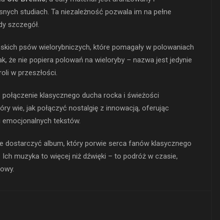
nych studiach. Ta niezależność pozwala im na pełne
żdy szczegół.
eskich psów wielorybniczych, które pomagały w polowaniach
k, że nie popiera polowań na wieloryby – nazwa jest jedynie
roli w przeszłości.
 połączenie klasycznego ducha rocka i świeżości
ry wie, jak połączyć nostalgię z innowacją, oferując
 i emocjonalnych tekstów.
je dostarczyć album, który porwie serca fanów klasycznego
Ich muzyka to więcej niż dźwięki – to podróż w czasie,
sowy.