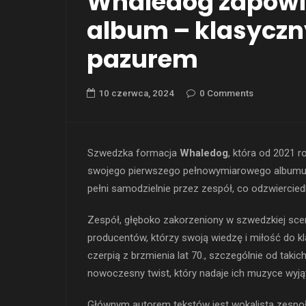
Whaledog zapowi
album – klasyczn
pazurem
10 czerwca, 2024
0 Comments
Szwedzka formacja
Whaledog
, która od 2021 r
swojego pierwszego pełnowymiarowego albumu.
pełni samodzielnie przez zespół, co odzwierciedl
Zespół, głęboko zakorzeniony w szwedzkiej scen
producentów, którzy swoją wiedzę i miłość do k
czerpią z brzmienia lat 70., szczególnie od takic
nowoczesny twist, który nadaje ich muzyce wyj
Głównym autorem tekstów jest wokalista zespo