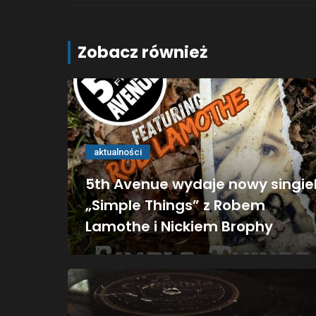
Zobacz również
aktualności
5th Avenue wydaje nowy singie
„Simple Things” z Robem
Lamothe i Nickiem Brophy