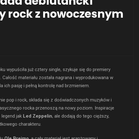
ada debiutancki
y rock z nowoczesnym
oku wypuściła już cztery single, szykuje się do premiery
 Całość materiału została nagrana i wyprodukowana w
a ich pasję i pełną kontrolę nad brzmieniem.
ie pop i rock, składa się z doświadczonych muzyków i
lasycznego rocka przenoszą na nowy poziom. Inspiracje
h legend jak
Led Zeppelin
, ale dodają do tego cięższy,
ątkowego charakteru.
łu
Ole Breimo
, a cały materiał jest aranżowany i