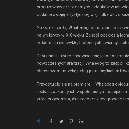
produkowany przez samych członków w ich włas
oddanie swojej artystycznej wizji i dbałość o ka
Nazwa zespołu,
Whaledog
, odnosi się do norw
na wieloryby w XIX wieku. Zespół podkreśla jedna
hołdem dla niezwykłej historii tych zwierząt i ich 
Debiutancki album zapowiada się jako doskonałe
nowoczesnych aranżacji. Whaledog to zespół, któ
słuchaczom muzykę pełną pasji, ciężkich riffów
Przygotujcie się na premierę – Whaledog obiecu
rocka i zaskoczy ich współczesnym podejściem. 
która przypomina, dlaczego rock jest ponadcza