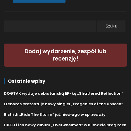
Dodaj wydarzenie, zespół lub
recenzję!
Ostatnie wpisy
DOGTAK wydaje debiutancką EP-kę „Shattered Reflection”
Ereboros prezentuje nowy singiel „Progenies of the Unseen”
Ristridi „Ride The Storm” już niedługo w sprzedaży
LUFEH i ich nowy album „Overwhelmed” w klimacie prog rock