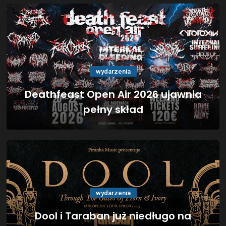
wydarzenia
Deathfeast Open Air 2026 ujawnia
pełny skład
wydarzenia
Dool i Taraban już niedługo na